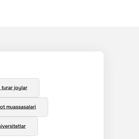
turar joylar
ot muassasalari
iversitetlar