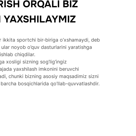
ISH ORQALI BIZ
 YAXSHILAYMIZ
 ikkita sportchi bir-biriga o’xshamaydi, deb
 ular noyob o’quv dasturlarini yaratishga
shlab chiqdilar.
a xosligi sizning sog’lig’ingiz
arajada yaxshilash imkonini beruvchi
adi, chunki bizning asosiy maqsadimiz sizni
barcha bosqichlarida qo’llab-quvvatlashdir.