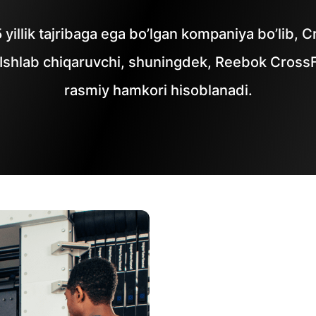
5 yillik tajribaga ega bo’lgan kompaniya bo’lib,
i. Ishlab chiqaruvchi, shuningdek, Reebok Cro
rasmiy hamkori hisoblanadi.