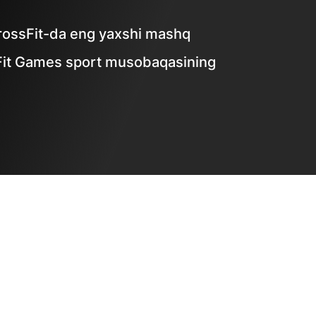
 CrossFit-da eng yaxshi mashq
ssFit Games sport musobaqasining