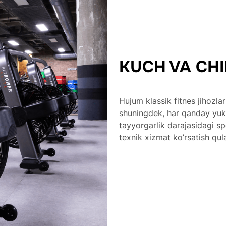
KUCH VA CHI
Hujum klassik fitnes jihozla
shuningdek, har qanday yuk
tayyorgarlik darajasidagi 
texnik xizmat ko’rsatish qulay