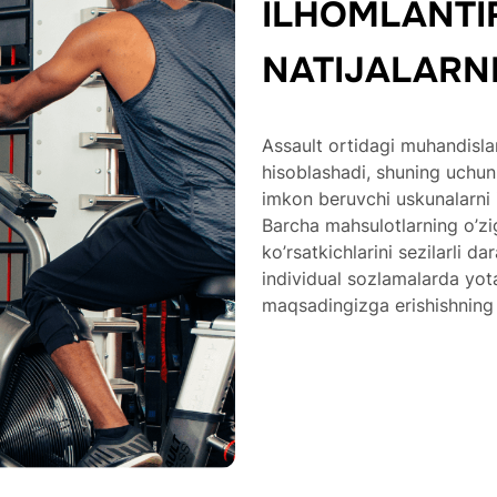
ILHOMLANTIR
NATIJALARNI
Assault ortidagi muhandislar
hisoblashadi, shuning uchun
imkon beruvchi uskunalarni i
Barcha mahsulotlarning o’zig
ko’rsatkichlarini sezilarli d
individual sozlamalarda yot
maqsadingizga erishishning 