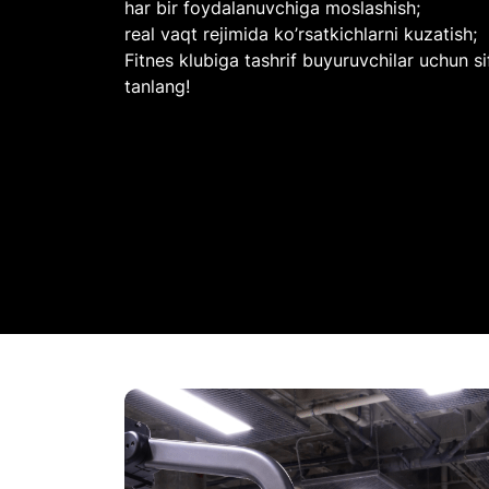
har bir foydalanuvchiga moslashish;
real vaqt rejimida ko’rsatkichlarni kuzatish;
Fitnes klubiga tashrif buyuruvchilar uchun s
tanlang!