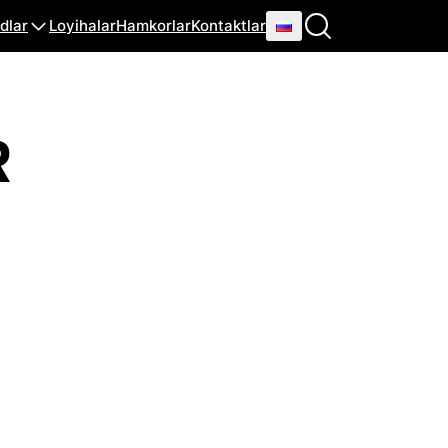
dlar
Loyihalar
Hamkorlar
Kontaktlar
R