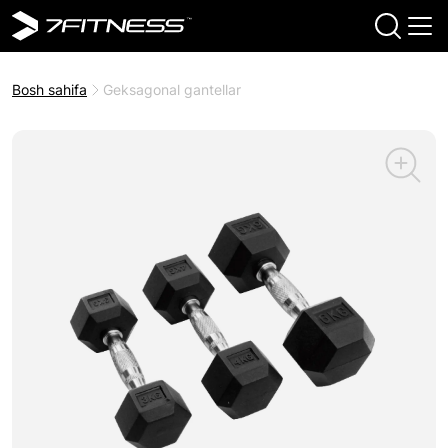
Bosh sahifa
Geksagonal gantellar