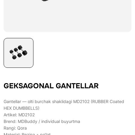
GEKSAGONAL GANTELLAR
Gantellar — olti burchak shaklidagi MD2102 (RUBBER Coated
HEX DUMBBELLS)
Artikel: MD2102
Brend: MDBuddy / individual buyurtma
Rangi: Qora
Material: Rezina + po‘lat