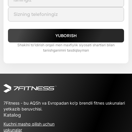
YUBORISH
Shaklni to'ldirish orqali men maxfiylik siyosati shartlari bilan
tanishganimni tasdiqlayman
7Fitness - bu AQSh va Evropadan ko'p brendli fitnes uskunalari
yetkazib beruvchisi.
Katalog
Kuchni mashq qilish uchun
uskunalar