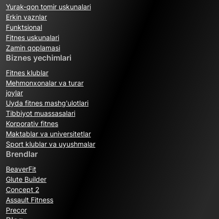
Yurak-qon tomir uskunalari
Erkin vaznlar
Funktsional
Fitnes uskunalari
Zamin qoplamasi
Biznes yechimlari
Fitnes klublar
Mehmonxonalar va turar
joylar
Uyda fitnes mashg'ulotlari
Tibbiyot muassasalari
Korporativ fitnes
Maktablar va universitetlar
Sport klublar va uyushmalar
Brendlar
BeaverFit
Glute Builder
Concept 2
Assault Fitness
Precor