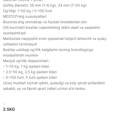
Qo‘ltiq diametri: 28 mm (1–6 kg), 34 mm (7–50 kg)
Og‘irligi: 1–50 kg / 5–100 funt
MD2102’ning xususiyatlari:
Bozorda eng ommabop va foydali modellardan biri
Olti burchakli boshlar valanishining oldini oladi va saqlashni
osonlashtiradi
Markazida naqqoshli xrom qoplamali tutqich ishonchli va qulay
ushlashni ta’minlaydi
Boshlar ustidagi og‘irlik belgilarini sizning brendingizga
moslashtirish mumkin
Mavjud og‘irlik diapazonlari:
– 1–10 kg, 1 kg qadam bilan
– 2.5–50 kg, 2.5 kg qadam bilan
– 5–100 funt, 5 funt qadam bilan
Uzoq muddat xizmat qilishi, qulayligi va ko‘p qirrali qo‘llanilishi
sababli, uy va tijorat sport zallari uchun a’lo tanlov.
:
2.5KG