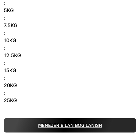
:
5KG
:
7.5KG
:
10KG
:
12.5KG
:
15KG
:
20KG
:
25KG
MENEJER BILAN BOG‘LANISH