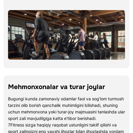
Mehmonxonalar va turar joylar
Bugungi kunda zamonaviy odamlar faol va sog’lom turmush
tarzini olib borish qanchalik muhimligini bilishadi, shuning
uchun mehmonxona yoki turar-joy majmuasini tanlashda ular
sport zali mavjudligiga katta e’tibor berishadi.
7Fitness sizga haqiqiy raqobat ustunligini taklif qilishi va
sport zalingizni eng yaxshi jihozlar bilan jihozlashda yordam