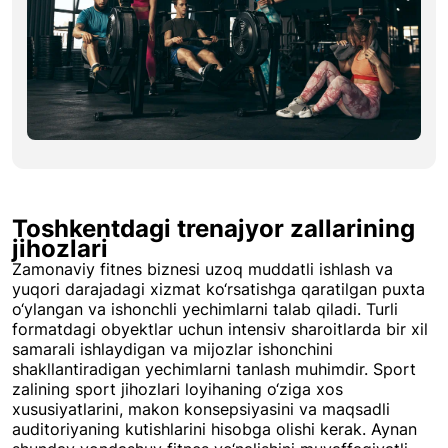
Toshkentdagi trenajyor zallarining
jihozlari
Zamonaviy fitnes biznesi uzoq muddatli ishlash va
yuqori darajadagi xizmat ko‘rsatishga qaratilgan puxta
o‘ylangan va ishonchli yechimlarni talab qiladi. Turli
formatdagi obyektlar uchun intensiv sharoitlarda bir xil
samarali ishlaydigan va mijozlar ishonchini
shakllantiradigan yechimlarni tanlash muhimdir. Sport
zalining sport jihozlari loyihaning o‘ziga xos
xususiyatlarini, makon konsepsiyasini va maqsadli
auditoriyaning kutishlarini hisobga olishi kerak. Aynan