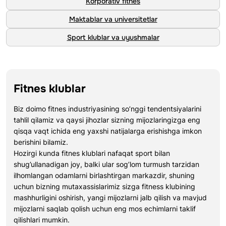
Korporativ fitnes
Maktablar va universitetlar
Sport klublar va uyushmalar
Fitnes klublar
Biz doimo fitnes industriyasining so’nggi tendentsiyalarini
tahlil qilamiz va qaysi jihozlar sizning mijozlaringizga eng
qisqa vaqt ichida eng yaxshi natijalarga erishishga imkon
berishini bilamiz.
Hozirgi kunda fitnes klublari nafaqat sport bilan
shug’ullanadigan joy, balki ular sog’lom turmush tarzidan
ilhomlangan odamlarni birlashtirgan markazdir, shuning
uchun bizning mutaxassislarimiz sizga fitness klubining
mashhurligini oshirish, yangi mijozlarni jalb qilish va mavjud
mijozlarni saqlab qolish uchun eng mos echimlarni taklif
qilishlari mumkin.