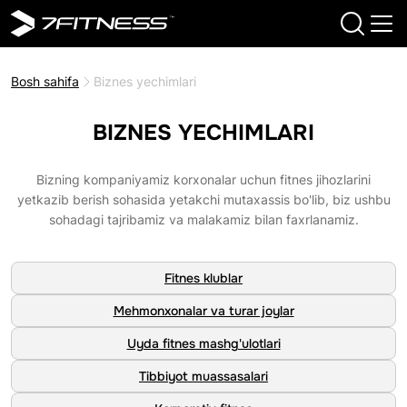
Bosh sahifa
Biznes yechimlari
BIZNES YECHIMLARI
Bizning kompaniyamiz korxonalar uchun fitnes jihozlarini
yetkazib berish sohasida yetakchi mutaxassis bo'lib, biz ushbu
sohadagi tajribamiz va malakamiz bilan faxrlanamiz.
Fitnes klublar
Mehmonxonalar va turar joylar
Uyda fitnes mashg'ulotlari
Tibbiyot muassasalari