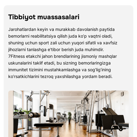
Tibbiyot muassasalari
Jarohatlardan keyin va murakkab davolanish paytida
bemorlarni reabilitatsiya qilish juda ko’p vaqtni oladi,
shuning uchun sport zali uchun yuqori sifatli va xavfsiz
jihozlarni tanlashga e’tibor berish juda muhimdir.
7Fitness etakchi jahon brendlarining jismoniy mashqlar
uskunalarini taklif etadi, bu sizning bemorlaringizga
immunitet tizimini mustahkamlashga va sog’lig’ining
ko’rsatkichlarini tezroq yaxshilashga yordam beradi.