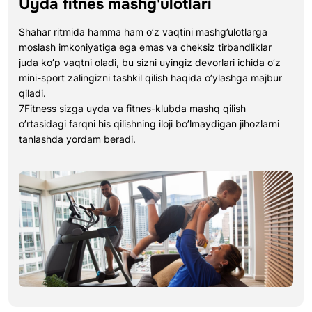
Uyda fitnes mashg'ulotlari
Shahar ritmida hamma ham o’z vaqtini mashg’ulotlarga
moslash imkoniyatiga ega emas va cheksiz tirbandliklar
juda ko’p vaqtni oladi, bu sizni uyingiz devorlari ichida o’z
mini-sport zalingizni tashkil qilish haqida o’ylashga majbur
qiladi.
7Fitness sizga uyda va fitnes-klubda mashq qilish
o’rtasidagi farqni his qilishning iloji bo’lmaydigan jihozlarni
tanlashda yordam beradi.