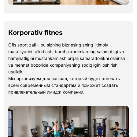
Korporativ fitnes
Ofis sport zali – bu sizning biznesingizning ijtimoiy
mas’uliyatini ta’kidlash, barcha xodimlarning salomatligi va
hamjihatligini mustahkamlash orqali samaradorlikni oshirish
va mehnat bozorida kompaniyaning sodiqligini oshirish
usulidir.
Мы организуем для вас зал, который будет отвечать
всем современным стандартам и поможет создать
привлекательный имидж компании.