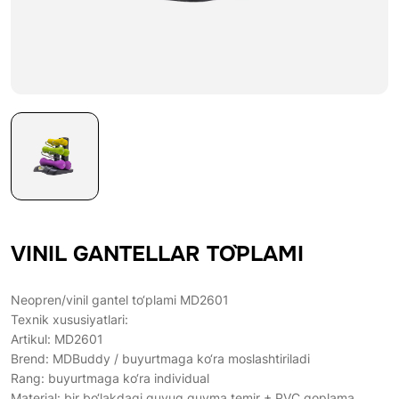
VINIL GANTELLAR TO`PLAMI
Neopren/vinil gantel to‘plami MD2601
Texnik xususiyatlari:
Artikul: MD2601
Brend: MDBuddy / buyurtmaga ko‘ra moslashtiriladi
Rang: buyurtmaga ko‘ra individual
Material: bir bo‘lakdagi quyuq quyma temir + PVC qoplama