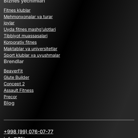
Biznes yechimlari
Fitnes klublar
Mehmonxonalar va turar
joylar
Uyda fitnes mashg'ulotlari
Tibbiyot muassasalari
Korporativ fitnes
Maktablar va universitetlar
Sport klublar va uyushmalar
Brendlar
BeaverFit
Glute Builder
Concept 2
Assault Fitness
Precor
Blog
+998 (99) 076-07-77