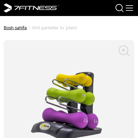
Bosh sahifa
Vinil gantellar to`plami