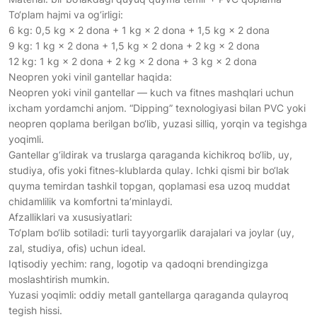
To‘plam hajmi va og‘irligi:
6 kg: 0,5 kg × 2 dona + 1 kg × 2 dona + 1,5 kg × 2 dona
9 kg: 1 kg × 2 dona + 1,5 kg × 2 dona + 2 kg × 2 dona
12 kg: 1 kg × 2 dona + 2 kg × 2 dona + 3 kg × 2 dona
Neopren yoki vinil gantellar haqida:
Neopren yoki vinil gantellar — kuch va fitnes mashqlari uchun
ixcham yordamchi anjom. “Dipping” texnologiyasi bilan PVC yoki
neopren qoplama berilgan bo‘lib, yuzasi silliq, yorqin va tegishga
yoqimli.
Gantellar g‘ildirak va truslarga qaraganda kichikroq bo‘lib, uy,
studiya, ofis yoki fitnes-klublarda qulay. Ichki qismi bir bo‘lak
quyma temirdan tashkil topgan, qoplamasi esa uzoq muddat
chidamlilik va komfortni ta’minlaydi.
Afzalliklari va xususiyatlari:
To‘plam bo‘lib sotiladi: turli tayyorgarlik darajalari va joylar (uy,
zal, studiya, ofis) uchun ideal.
Iqtisodiy yechim: rang, logotip va qadoqni brendingizga
moslashtirish mumkin.
Yuzasi yoqimli: oddiy metall gantellarga qaraganda qulayroq
tegish hissi.