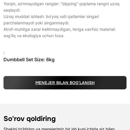
Yorqin, so‘nmaydigan ranglar: “dipping” qoplama rangni uzoq
saqlaydi.
Uzoq muddat ishlash: bo‘yoq osti qatlamlar singari
parchalanmaydi yoki singanmaydi.
Atrof-muhitga zarar keltirmaydigan, teriga xavfsiz material:
sog‘liq va ekologiya uchun toza.
:
Dumbbell Set Size: 6kg
MENEJER BILAN BOG‘LANISH
So'rov qoldiring
Shaklni to'ldiring va menejerimiz bir ish kuni ichida siz bilan