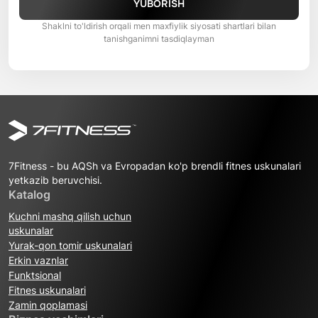
YUBORISH
Shaklni to'ldirish orqali men maxfiylik siyosati shartlari bilan
tanishganimni tasdiqlayman
7Fitness - bu AQSh va Evropadan ko'p brendli fitnes uskunalari
yetkazib beruvchisi.
Katalog
Kuchni mashq qilish uchun
uskunalar
Yurak-qon tomir uskunalari
Erkin vaznlar
Funktsional
Fitnes uskunalari
Zamin qoplamasi