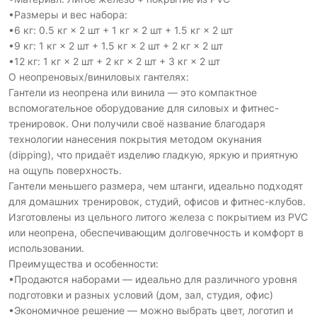
•Размеры и вес набора:
•6 кг: 0.5 кг × 2 шт + 1 кг × 2 шт + 1.5 кг × 2 шт
•9 кг: 1 кг × 2 шт + 1.5 кг × 2 шт + 2 кг × 2 шт
•12 кг: 1 кг × 2 шт + 2 кг × 2 шт + 3 кг × 2 шт
О неопреновых/виниловых гантелях:
Гантели из неопрена или винила — это компактное
вспомогательное оборудование для силовых и фитнес-
тренировок. Они получили своё название благодаря
технологии нанесения покрытия методом окунания
(dipping), что придаёт изделию гладкую, яркую и приятную
на ощупь поверхность.
Гантели меньшего размера, чем штанги, идеально подходят
для домашних тренировок, студий, офисов и фитнес-клубов.
Изготовлены из цельного литого железа с покрытием из PVC
или неопрена, обеспечивающим долговечность и комфорт в
использовании.
Преимущества и особенности:
•Продаются наборами — идеально для различного уровня
подготовки и разных условий (дом, зал, студия, офис)
•Экономичное решение — можно выбрать цвет, логотип и