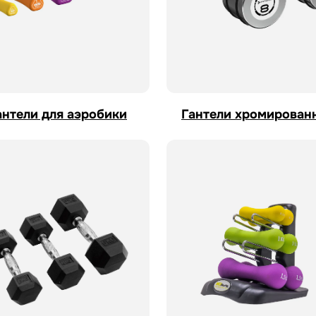
антели для аэробики
Гантели хромирован