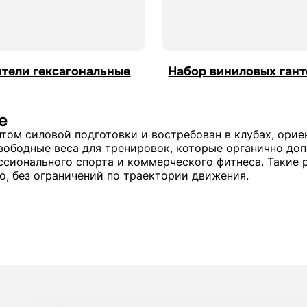
нтели гексагональные
Набор виниловых гант
е
том силовой подготовки и востребован в клубах, орие
 свободные веса для тренировок, которые органично д
сионального спорта и коммерческого фитнеса. Такие 
о, без ограничений по траектории движения.
 у опытных спортсменов, так и у клиентов, предпочи
ок и позволяют адаптировать упражнения под индивид
бязательная часть современного фитнес-клуба бизнес 
с клубов с доставкой по Узбекистану
одбираются с учетом интенсивности эксплуатации, бе
орудование выдерживало постоянные нагрузки и сохра
оторые соответствуют этим требованиям и подходят дл
зможно представить без продуманной организации про
шает комфорт посетителей. При этом учитывается фор