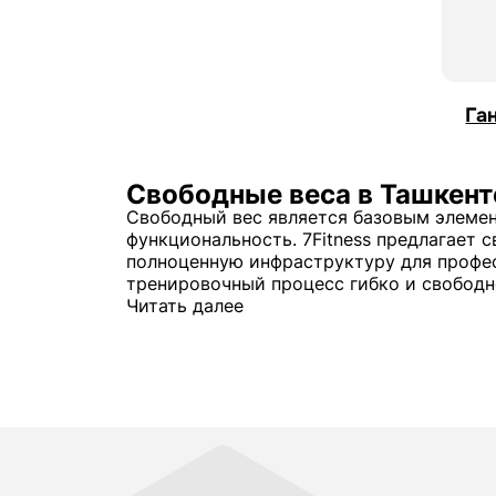
Га
Свободные веса в Ташкент
Свободный вес является базовым элемен
функциональность. 7Fitness предлагает
полноценную инфраструктуру для профес
тренировочный процесс гибко и свободн
Свободные веса в зале востребованы как
Читать далее
Они обеспечивают вариативность нагруз
свободных весов рассматривается как о
Купить свободные веса для фитне
Свободные веса для тренажерного зала п
коммерческих объектов важно, чтобы об
службы. 7Fitness предлагает решения, к
Тренировки со свободными весами нево
зоны снижает риски травматизма и повы