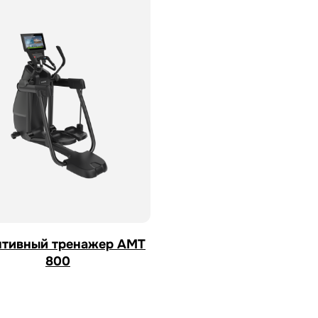
птивный тренажер AMT
800