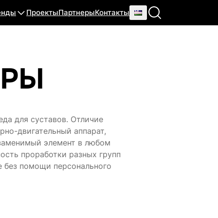
енды
Проекты
Партнеры
Контакты
ЕРЫ
еда для суставов. Отличие
рно-двигательный аппарат,
езаменимый элемент в любом
ность проработки разных групп
е без помощи персонального