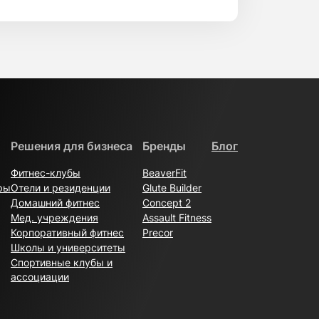
истики, но и эксплуатационные
ация под высокий трафик. Это напрямую
ба.
иряют функциональность пространства и
аптивным направлением. Такое
неса. Клиентам доступен
 каждый проект рассматривается
площади и формата клуба.
Решения для бизнеса
Бренды
Блог
ия и рассчитать конфигурацию
Фитнес-клубы
BeaverFit
 ожидаемую интенсивность эксплуатации
ры
Отели и резиденции
Glute Builder
ируемый трафик. Такой подход помогает
Домашний фитнес
Concept 2
Мед. учреждения
Assault Fitness
й и уровень подготовки посетителей.
Корпоративный фитнес
Precor
. Это обеспечивает стабильную работу
Школы и университеты
Спортивные клубы и
остью и инвестиционными
ассоциации
кой подход позволяет эффективно
и модернизации фитнес-клуба. Все этапы