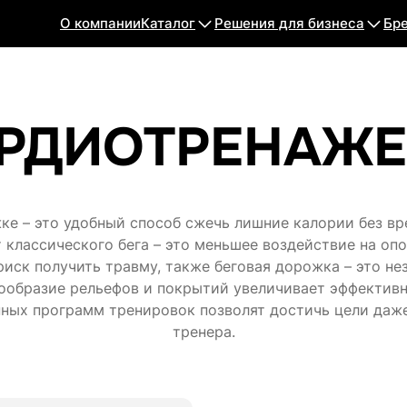
О компании
Каталог
Решения для бизнеса
Бр
РДИОТРЕНАЖ
ке – это удобный способ сжечь лишние калории без вр
 классического бега – это меньшее воздействие на опо
риск получить травму, также беговая дорожка – это н
нообразие рельефов и покрытий увеличивает эффектив
ных программ тренировок позволят достичь цели даж
тренера.