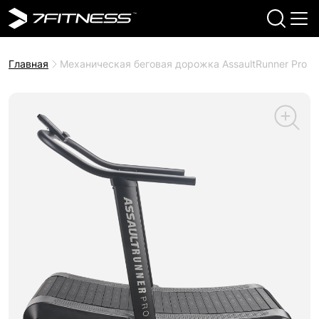
Главная
Механическая беговая дорожка AssaultRunner Pro