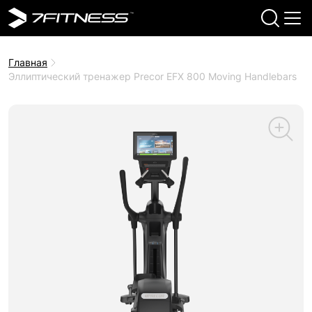
Главная
Эллиптический тренажер Precor EFX 800 Moving Handlebars