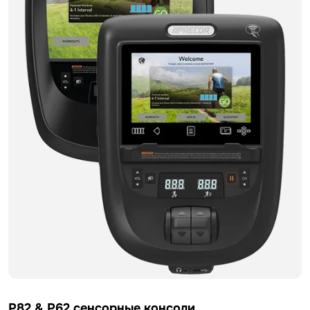
P82 & P62 сенсорные консоли