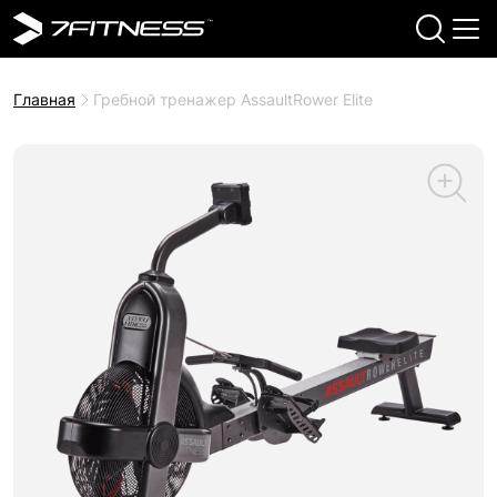
Главная
Гребной тренажер AssaultRower Elite