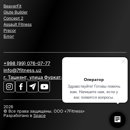
BeaverFit
Glute Builder
Concept 2
Assault Fitness
Precor
Блог
+998 (99) 076-07-77
info@7fitness.uz
г. Ташкент, улица Фурката, 2А
Оператор
Здравствуйте! Готовы помочь
вам. Напишите нам, если у
вас появятся вопросы.
2026
© Все права защищены. OOO «7Fitness»
Разработано в
Space