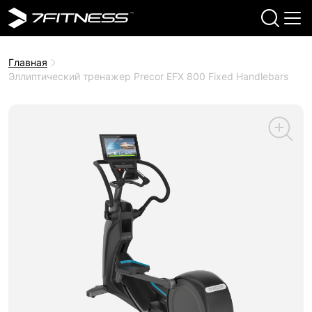
Главная
Эллиптический тренажер Precor EFX 800 Fixed Handlebars