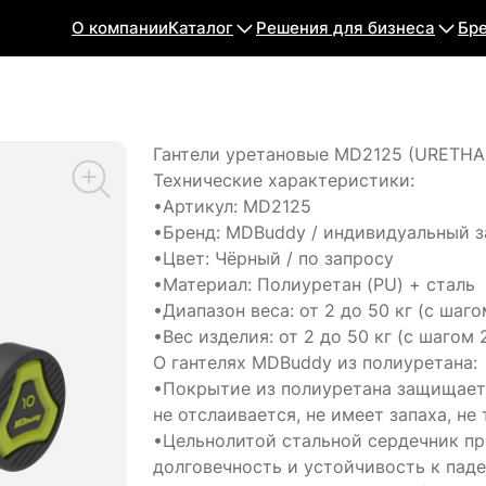
О компании
Каталог
Решения для бизнеса
Бр
Гантели уретановые MD2125 (URETH
Технические характеристики:
•Артикул: MD2125
•Бренд: MDBuddy / индивидуальный з
•Цвет: Чёрный / по запросу
•Материал: Полиуретан (PU) + сталь
•Диапазон веса: от 2 до 50 кг (с шаго
•Вес изделия: от 2 до 50 кг (с шагом 2
О гантелях MDBuddy из полиуретана:
•Покрытие из полиуретана защищает 
не отслаивается, не имеет запаха, не
•Цельнолитой стальной сердечник про
долговечность и устойчивость к пад