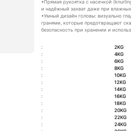
•Прямая рукоятка с насечкой (knurli
и надёжный захват даже при влажных
•Умный дизайн головы: визуально гла
гранями, которые предотвращают ска
безопасность при хранении и использ
:
2KG
:
4KG
:
6KG
:
8KG
:
10KG
:
12KG
:
14KG
:
16KG
:
18KG
:
20KG
:
22KG
:
24KG