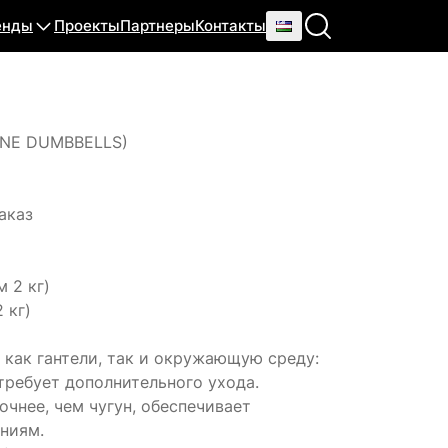
енды
Проекты
Партнеры
Контакты
ANE DUMBBELLS)
аказ
м 2 кг)
 кг)
как гантели, так и окружающую среду:
 требует дополнительного ухода.
чнее, чем чугун, обеспечивает
ениям.