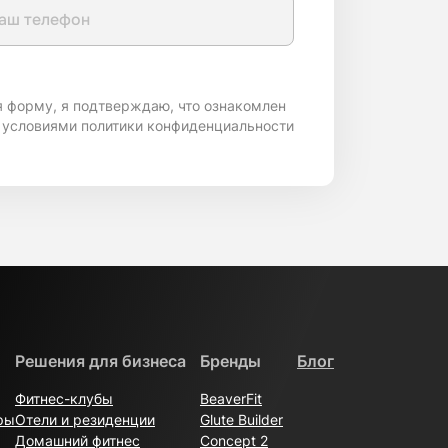
я форму, я подтверждаю, что ознакомлен
 условиями политики конфиденциальности
Решения для бизнеса
Бренды
Блог
Фитнес-клубы
BeaverFit
ры
Отели и резиденции
Glute Builder
Домашний фитнес
Concept 2