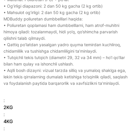
• Og’irligi diapazoni: 2 dan 50 kg gacha (2 kg ortib)
• Mahsulot og’irligi: 2 dan 50 kg gacha (2 kg ortib)
MDBuddy poliuretan dumbbelllari haqida:
• Poliuretan qoplamasi ham dumbbelllarni, ham atrof-muhitni
himoya qiladi: tozalanmaydi, hidi yo’q, qo’shimcha parvarish
qilishni talab qilmaydi.
• Qattiq po’latdan yasalgan yadro quyma temirdan kuchliroq,
chidamlilik va tushishga chidamliligini ta’minlaydi.
• Tutqichli tekis tutqich (diametri 29, 32 va 34 mm) – ho’l qo’llar
bilan ham qulay va ishonchli ushlash.
• Aqlli bosh dizayni: vizual tarzda silliq va yumaloq shaklga ega,
lekin tekis qirralarning dumalab ketishiga to’sqinlik qiladi, saqlash
va foydalanish paytida barqarorlik va xavfsizlikni ta’minlaydi.
:
2KG
:
4KG
: