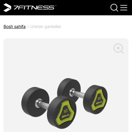
Bosh sahifa
Uretan gantellar