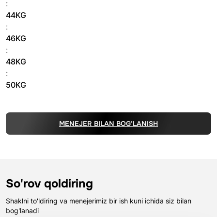
:
44KG
:
46KG
:
48KG
:
50KG
MENEJER BILAN BOG‘LANISH
So'rov qoldiring
Shaklni to'ldiring va menejerimiz bir ish kuni ichida siz bilan
bog'lanadi