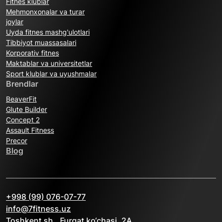
Fitnes klublar
Mehmonxonalar va turar
joylar
Uyda fitnes mashg'ulotlari
Tibbiyot muassasalari
Korporativ fitnes
Maktablar va universitetlar
Sport klublar va uyushmalar
Brendlar
BeaverFit
Glute Builder
Concept 2
Assault Fitness
Precor
Blog
+998 (99) 076-07-77
info@7fitness.uz
Toshkent sh., Furqat ko‘chasi, 2A