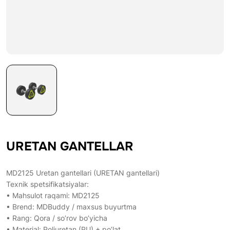
URETAN GANTELLAR
MD2125 Uretan gantellari (URETAN gantellari)
Texnik spetsifikatsiyalar:
• Mahsulot raqami: MD2125
• Brend: MDBuddy / maxsus buyurtma
• Rang: Qora / so’rov bo’yicha
• Material: Poliuretan (PU) + po’lat