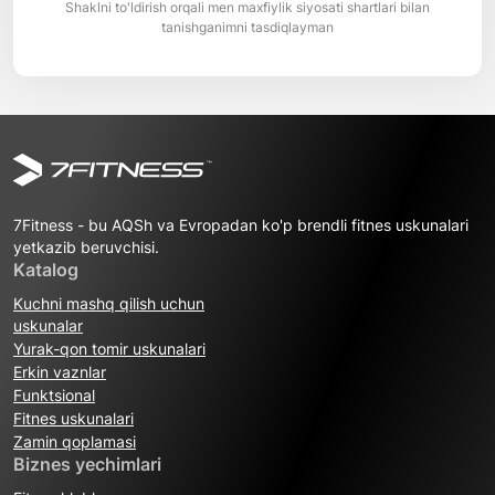
Shaklni to'ldirish orqali men maxfiylik siyosati shartlari bilan
tanishganimni tasdiqlayman
7Fitness - bu AQSh va Evropadan ko'p brendli fitnes uskunalari
yetkazib beruvchisi.
Katalog
Kuchni mashq qilish uchun
uskunalar
Yurak-qon tomir uskunalari
Erkin vaznlar
Funktsional
Fitnes uskunalari
Zamin qoplamasi
Biznes yechimlari