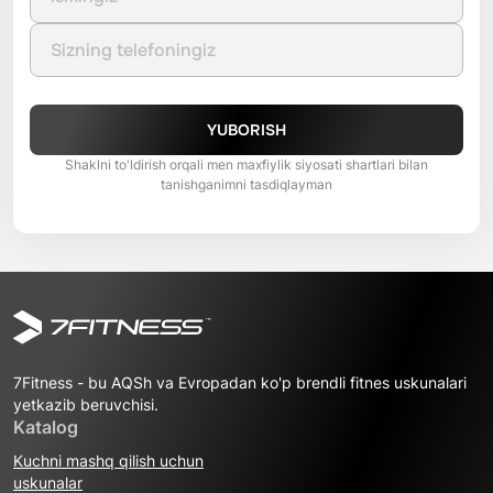
YUBORISH
Shaklni to'ldirish orqali men maxfiylik siyosati shartlari bilan
tanishganimni tasdiqlayman
7Fitness - bu AQSh va Evropadan ko'p brendli fitnes uskunalari
yetkazib beruvchisi.
Katalog
Kuchni mashq qilish uchun
uskunalar