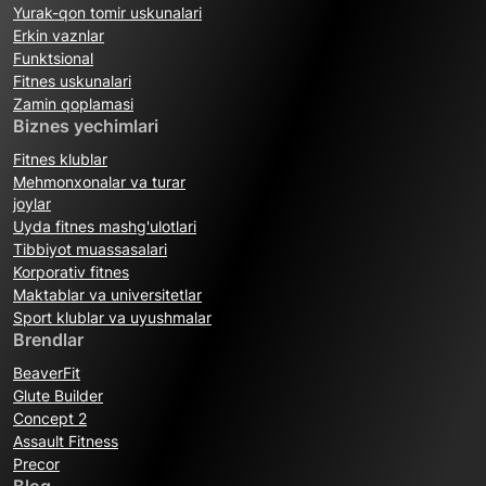
Yurak-qon tomir uskunalari
Erkin vaznlar
Funktsional
Fitnes uskunalari
Zamin qoplamasi
Biznes yechimlari
Fitnes klublar
Mehmonxonalar va turar
joylar
Uyda fitnes mashg'ulotlari
Tibbiyot muassasalari
Korporativ fitnes
Maktablar va universitetlar
Sport klublar va uyushmalar
Brendlar
BeaverFit
Glute Builder
Concept 2
Assault Fitness
Precor
Blog