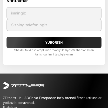
Kontaktlar
YUBORISH
Shaklni to'ldirish orqali men maxfiylik siyosati shartlari bilan
tanishganimni tasdiqlayman
7Fitness - bu AQSh va Evropadan ko'p brendli fitnes uskunalari
yetkazib beruvchisi.
Katalog