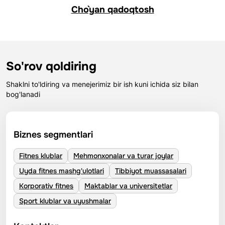
Cho`yan qadoqtosh
So'rov qoldiring
Shaklni to'ldiring va menejerimiz bir ish kuni ichida siz bilan
bog'lanadi
Biznes segmentlari
Fitnes klublar
Mehmonxonalar va turar joylar
Uyda fitnes mashg'ulotlari
Tibbiyot muassasalari
Korporativ fitnes
Maktablar va universitetlar
Sport klublar va uyushmalar