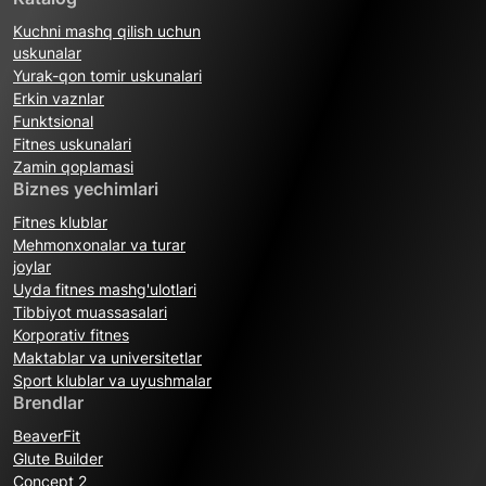
Kuchni mashq qilish uchun
uskunalar
Yurak-qon tomir uskunalari
Erkin vaznlar
Funktsional
Fitnes uskunalari
Zamin qoplamasi
Biznes yechimlari
Fitnes klublar
Mehmonxonalar va turar
joylar
Uyda fitnes mashg'ulotlari
Tibbiyot muassasalari
Korporativ fitnes
Maktablar va universitetlar
Sport klublar va uyushmalar
Brendlar
BeaverFit
Glute Builder
Concept 2