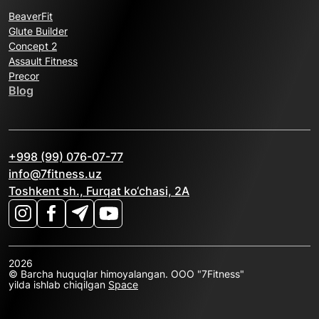
BeaverFit
Glute Builder
Concept 2
Assault Fitness
Precor
Blog
+998 (99) 076-07-77
info@7fitness.uz
Toshkent sh., Furqat ko‘chasi, 2A
2026
© Barcha huquqlar himoyalangan. OOO "7Fitness"
yilda ishlab chiqilgan
Space