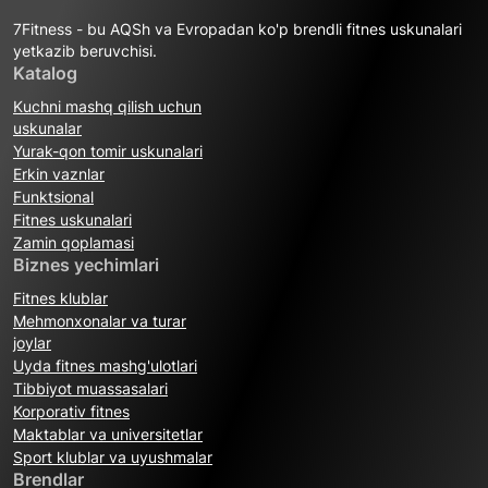
7Fitness - bu AQSh va Evropadan ko'p brendli fitnes uskunalari
yetkazib beruvchisi.
Katalog
Kuchni mashq qilish uchun
uskunalar
Yurak-qon tomir uskunalari
Erkin vaznlar
Funktsional
Fitnes uskunalari
Zamin qoplamasi
Biznes yechimlari
Fitnes klublar
Mehmonxonalar va turar
joylar
Uyda fitnes mashg'ulotlari
Tibbiyot muassasalari
Korporativ fitnes
Maktablar va universitetlar
Sport klublar va uyushmalar
Brendlar