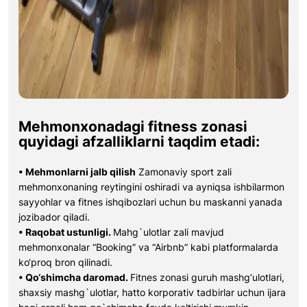
Mehmonxonadagi fitness zonasi
quyidagi afzalliklarni taqdim etadi:
• Mehmonlarni jalb qilish
Zamonaviy sport zali
mehmonxonaning reytingini oshiradi va ayniqsa ishbilarmon
sayyohlar va fitnes ishqibozlari uchun bu maskanni yanada
jozibador qiladi.
• Raqobat ustunligi.
Mahg`ulotlar zali mavjud
mehmonxonalar “Booking” va “Airbnb” kabi platformalarda
ko‘proq bron qilinadi.
• Qo‘shimcha daromad.
Fitnes zonasi guruh mashg‘ulotlari,
shaxsiy mashg`ulotlar, hatto korporativ tadbirlar uchun ijara