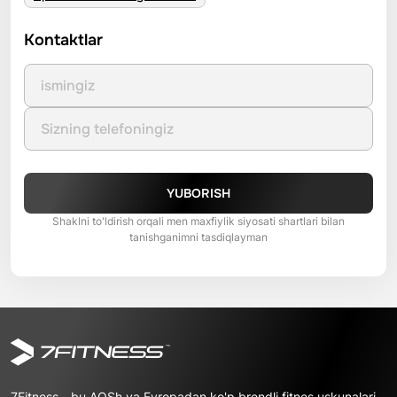
Kontaktlar
YUBORISH
Shaklni to'ldirish orqali men maxfiylik siyosati shartlari bilan
tanishganimni tasdiqlayman
7Fitness - bu AQSh va Evropadan ko'p brendli fitnes uskunalari