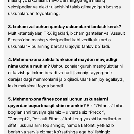
mashq yo’lakchalari, havo qarshiligiga ega mashq
velosipedlar va elektr ulanishini talab qilmaydigan boshqa
uskunalardan foydalaning.
3. Ixcham zal uchun qanday uskunalarni tanlash kerak?
Multi-stantsiyalar, TRX ilgaklari, ixcham gantellar va “Assault
Fitness”dan mashq velosipedlari kabi vertikak kardio
uskunalar – bularning barchasi ajoyib tanlov bo`ladi.
4. Mehmonxona zalida funksional maydon mavjudligi
nima uchun muhim?
Ushbu zonalar guruh mashg’ulotlarini
o’tkazishga imkon beradi va turli jismoniy tayyorgarlik
darajasidagi mehmonlarni jalb qiladi. Ular kam joy egallaydi,
lekin maksimal foyda beradi
5. Mehmonxona fitnes zonasi uchun uskunalarni
qayerdan buyurtma qilishim mumkin?
Biz “7Fitness” bilan
bog’lanishni tavsiya qilamiz – u yerda siz “Precor”,
“Concept2”, “Assault Fitness” kabi eng yaxshi brendlardan
sifatli uskunalarni topishingiz, hamda kafolat, yetkazib
berish va servis xizmat ko’rsatishga ega bo`lishingiz