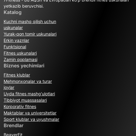
yetkazib beruvchisi.
Katalog
Kuchni mashq qilish uchun
uskunalar
Yurak-qon tomir uskunalari
Erkin vaznlar
Funktsional
Fitnes uskunalari
Zamin qoplamasi
Biznes yechimlari
Fitnes klublar
Mehmonxonalar va turar
joylar
Uyda fitnes mashg'ulotlari
Tibbiyot muassasalari
Korporativ fitnes
Maktablar va universitetlar
Sport klublar va uyushmalar
Brendlar
BeaverFit