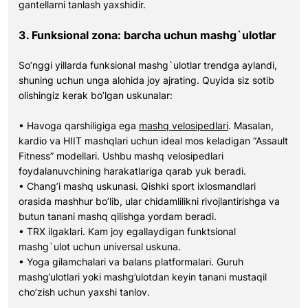
gantellarni tanlash yaxshidir.
3. Funksional zona: barcha uchun mashg`ulotlar
So’nggi yillarda funksional mashg`ulotlar trendga aylandi,
shuning uchun unga alohida joy ajrating. Quyida siz sotib
olishingiz kerak bo’lgan uskunalar:
• Havoga qarshiligiga ega
mashq velosipedlari
. Masalan,
kardio va HIIT mashqlari uchun ideal mos keladigan “Assault
Fitness” modellari. Ushbu mashq velosipedlari
foydalanuvchining harakatlariga qarab yuk beradi.
• Chang’i mashq uskunasi. Qishki sport ixlosmandlari
orasida mashhur bo’lib, ular chidamlilikni rivojlantirishga va
butun tanani mashq qilishga yordam beradi.
• TRX ilgaklari. Kam joy egallaydigan funktsional
mashg`ulot uchun universal uskuna.
• Yoga gilamchalari va balans platformalari. Guruh
mashg’ulotlari yoki mashg’ulotdan keyin tanani mustaqil
cho’zish uchun yaxshi tanlov.