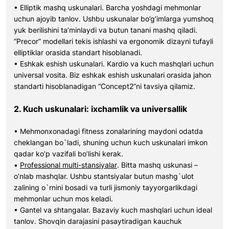
• Elliptik mashq uskunalari. Barcha yoshdagi mehmonlar
uchun ajoyib tanlov. Ushbu uskunalar bo’g’imlarga yumshoq
yuk berilishini ta’minlaydi va butun tanani mashq qiladi.
“Precor” modellari tekis ishlashi va ergonomik dizayni tufayli
elliptiklar orasida standart hisoblanadi.
• Eshkak eshish uskunalari. Kardio va kuch mashqlari uchun
universal vosita. Biz eshkak eshish uskunalari orasida jahon
standarti hisoblanadigan “Concept2”ni tavsiya qilamiz.
2. Kuch uskunalari: ixchamlik va universallik
• Mehmonxonadagi fitness zonalarining maydoni odatda
cheklangan bo`ladi, shuning uchun kuch uskunalari imkon
qadar ko’p vazifali bo’lishi kerak.
•
Professional multi-stansiyalar
. Bitta mashq uskunasi –
o’nlab mashqlar. Ushbu stantsiyalar butun mashg`ulot
zalining o`rnini bosadi va turli jismoniy tayyorgarlikdagi
mehmonlar uchun mos keladi.
• Gantel va shtangalar. Bazaviy kuch mashqlari uchun ideal
tanlov. Shovqin darajasini pasaytiradigan kauchuk