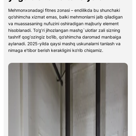
Mehmonxonadagi fitnes zonasi – endilikda bu shunchaki
qo’shimcha xizmat emas, balki mehmonlarni jalb qiladigan
va muassasaning nufuzini oshiradigan majburiy element
hisoblanadi. To’g’ri jihozlangan mashg`ulotlar zali sizning
tashrif qog‘ozingiz bo‘lib, qo‘shimcha daromad manbaiga
aylanadi. 2025-yilda qaysi mashq uskunalarni tanlash va
nimaga e’tibor berish kerakligini ko‘rib chiqamiz.