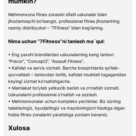
mumkin?
Mehmonxona fitnes zonasini sifatli uskunalar bilan
jihozlamoqchi bo’lsangiz, professional fitnes jihozlarining
rasmiy distribyutori – “7Fitness” bilan bog’laning.
Nima uchun “7Fitness”ni tanlash ma`qul:
• Eng yaxshi brendlardan uskunalarning keng tanlovi:
“Precor”, “Concept2”, “Assault Fitness”..
• Kafolat va servis xizmati. Barcha bosqichlarda qo’llab-
quvvatlash – tanlovdan tortib, kafolat muddati tugaganidan
keyingi xizmat ko’rsatishgacha.
• Mamlakat bo’ylab yetkazib berish va o’rnatish xizmati.
Uskunalarni professional o’rnatish va sozlash.
• Mehmonxonalar uchun kompleks yechimlar. Biz sizning
talablaringiz, byudjetingiz va maydoningizni hisobga olgan
holda fitnes zonalarini yaratishga yordam beramiz.
Xulosa