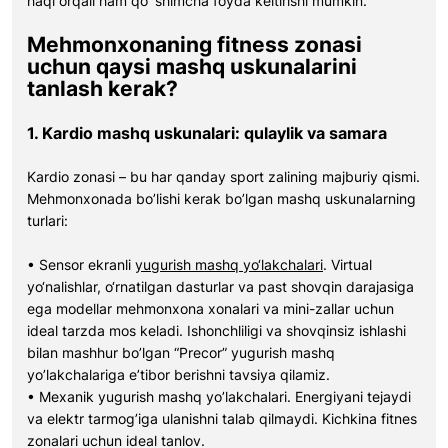
haqi orqali ham qo`shimcha foyda keltirishi mumkin.
Mehmonxonaning fitness zonasi
uchun qaysi mashq uskunalarini
tanlash kerak?
1. Kardio mashq uskunalari: qulaylik va samara
Kardio zonasi – bu har qanday sport zalining majburiy qismi.
Mehmonxonada bo’lishi kerak bo’lgan mashq uskunalarning
turlari:
• Sensor ekranli
yugurish mashq yo‘lakchalari
. Virtual
yo‘nalishlar, o‘rnatilgan dasturlar va past shovqin darajasiga
ega modellar mehmonxona xonalari va mini-zallar uchun
ideal tarzda mos keladi. Ishonchliligi va shovqinsiz ishlashi
bilan mashhur bo’lgan “Precor” yugurish mashq
yo’lakchalariga e’tibor berishni tavsiya qilamiz.
• Mexanik yugurish mashq yo’lakchalari. Energiyani tejaydi
va elektr tarmog’iga ulanishni talab qilmaydi. Kichkina fitnes
zonalari uchun ideal tanlov.