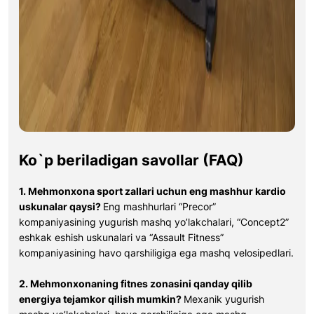
Ko`p beriladigan savollar (FAQ)
1. Mehmonxona sport zallari uchun eng mashhur kardio
uskunalar qaysi?
Eng mashhurlari “Precor”
kompaniyasining yugurish mashq yo’lakchalari, “Concept2”
eshkak eshish uskunalari va “Assault Fitness”
kompaniyasining havo qarshiligiga ega mashq velosipedlari.
2. Mehmonxonaning fitnes zonasini qanday qilib
energiya tejamkor qilish mumkin?
Mexanik yugurish