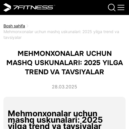
Bosh sahifa
Mehmonxonalar uchun mashq uskunalari: 2025 yilga trend va
tavsiyalar
MEHMONXONALAR UCHUN
MASHQ USKUNALARI: 2025 YILGA
TREND VA TAVSIYALAR
28.03.2025
Mehmonxonalar uchun
mashq uskunalari: 2025
yilga trend va tavsiyalar