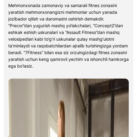
Mehmonxonada zamonaviy va samarali fitnes zonasini
yaratish mehmonxonangizni mehmonlar uchun yanada
jozibador qilish va daromadni oshirish demakdir.
“Precor”dan yugurish mashq yo‘lakchalari, “Concept2”dan
eshkak eshish uskunalari va “Assault Fitness”dan mashq
velosipedlari kabi to‘g‘ri uskunalar qulay mashg‘ulotni
ta’minlaydi va raqobatchilardan ajralib turishingizga yordam
beradi. “7Fitness” bilan esa siz orzuingizdagi fitnes zonasini
yaratish uchun keng qamrovli yechim va ishonchli hamkorga
ega bo’lasiz.