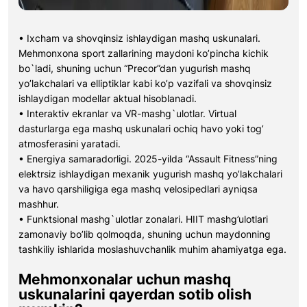
• Ixcham va shovqinsiz ishlaydigan mashq uskunalari.
Mehmonxona sport zallarining maydoni ko’pincha kichik
bo`ladi, shuning uchun “Precor”dan yugurish mashq
yo’lakchalari va elliptiklar kabi ko’p vazifali va shovqinsiz
ishlaydigan modellar aktual hisoblanadi.
• Interaktiv ekranlar va VR-mashg`ulotlar. Virtual
dasturlarga ega mashq uskunalari ochiq havo yoki tog’
atmosferasini yaratadi.
• Energiya samaradorligi. 2025-yilda “Assault Fitness”ning
elektrsiz ishlaydigan mexanik yugurish mashq yo’lakchalari
va havo qarshiligiga ega mashq velosipedlari ayniqsa
mashhur.
• Funktsional mashg`ulotlar zonalari. HIIT mashg’ulotlari
zamonaviy bo’lib qolmoqda, shuning uchun maydonning
tashkiliy ishlarida moslashuvchanlik muhim ahamiyatga ega.
Mehmonxonalar uchun mashq
uskunalarini qayerdan sotib olish