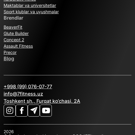
Maktablar va universitetlar
Sport klublar va uyushmalar
Brendlar
BeaverFit
Glute Builder
Concept 2
Assault Fitness
Precor
Blog
+998 (99) 076-07-77
info@7fitness.uz
Toshkent sh., Furqat ko‘chasi, 2A
2026