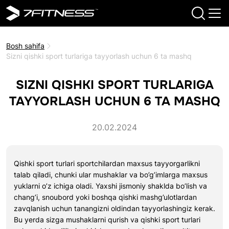
Bosh sahifa
Sizni qishki sport turlariga tayyorlash uchun 6 ta mashq
SIZNI QISHKI SPORT TURLARIGA
TAYYORLASH UCHUN 6 TA MASHQ
20.02.2024
Qishki sport turlari sportchilardan maxsus tayyorgarlikni
talab qiladi, chunki ular mushaklar va bo’g’imlarga maxsus
yuklarni o’z ichiga oladi. Yaxshi jismoniy shaklda bo’lish va
chang’i, snoubord yoki boshqa qishki mashg’ulotlardan
zavqlanish uchun tanangizni oldindan tayyorlashingiz kerak.
Bu yerda sizga mushaklarni qurish va qishki sport turlari