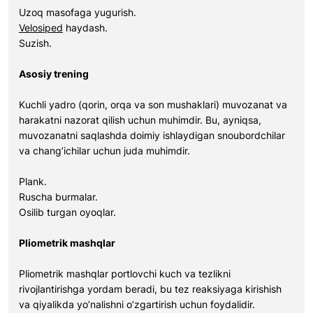
Uzoq masofaga yugurish.
Velosiped
haydash.
Suzish.
Asosiy trening
Kuchli yadro (qorin, orqa va son mushaklari) muvozanat va
harakatni nazorat qilish uchun muhimdir. Bu, ayniqsa,
muvozanatni saqlashda doimiy ishlaydigan snoubordchilar
va chang’ichilar uchun juda muhimdir.
Plank.
Ruscha burmalar.
Osilib turgan oyoqlar.
Pliometrik mashqlar
Pliometrik mashqlar portlovchi kuch va tezlikni
rivojlantirishga yordam beradi, bu tez reaksiyaga kirishish
va qiyalikda yo’nalishni o’zgartirish uchun foydalidir.