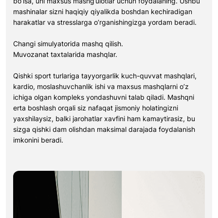
bo’lsa, uni maxsus mashg’ulotlar uchun foydalaning. Ushbu
mashinalar sizni haqiqiy qiyalikda boshdan kechiradigan
harakatlar va stresslarga o’rganishingizga yordam beradi.
Changi simulyatorida mashq qilish.
Muvozanat taxtalarida mashqlar.
Qishki sport turlariga tayyorgarlik kuch-quvvat mashqlari,
kardio, moslashuvchanlik ishi va maxsus mashqlarni o’z
ichiga olgan kompleks yondashuvni talab qiladi. Mashqni
erta boshlash orqali siz nafaqat jismoniy holatingizni
yaxshilaysiz, balki jarohatlar xavfini ham kamaytirasiz, bu
sizga qishki dam olishdan maksimal darajada foydalanish
imkonini beradi.