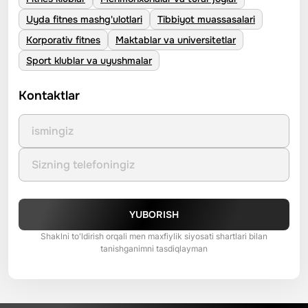
Uyda fitnes mashg'ulotlari
Tibbiyot muassasalari
Korporativ fitnes
Maktablar va universitetlar
Sport klublar va uyushmalar
Kontaktlar
YUBORISH
Shaklni to'ldirish orqali men maxfiylik siyosati shartlari bilan
tanishganimni tasdiqlayman