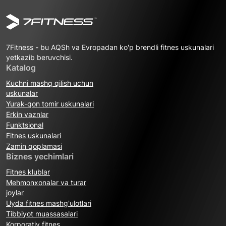
7Fitness - bu AQSh va Evropadan ko'p brendli fitnes uskunalari
yetkazib beruvchisi.
Katalog
Kuchni mashq qilish uchun
uskunalar
Yurak-qon tomir uskunalari
Erkin vaznlar
Funktsional
Fitnes uskunalari
Zamin qoplamasi
Biznes yechimlari
Fitnes klublar
Mehmonxonalar va turar
joylar
Uyda fitnes mashg'ulotlari
Tibbiyot muassasalari
Korporativ fitnes