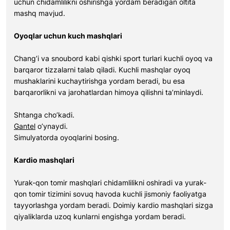
uchun chidamlilikni oshirishga yordam beradigan oltita
mashq mavjud.
Oyoqlar uchun kuch mashqlari
Chang’i va snoubord kabi qishki sport turlari kuchli oyoq va
barqaror tizzalarni talab qiladi. Kuchli mashqlar oyoq
mushaklarini kuchaytirishga yordam beradi, bu esa
barqarorlikni va jarohatlardan himoya qilishni ta’minlaydi.
Shtanga cho’kadi.
Gantel
o’ynaydi.
Simulyatorda oyoqlarini bosing.
Kardio mashqlari
Yurak-qon tomir mashqlari chidamlilikni oshiradi va yurak-
qon tomir tizimini sovuq havoda kuchli jismoniy faoliyatga
tayyorlashga yordam beradi. Doimiy kardio mashqlari sizga
qiyaliklarda uzoq kunlarni engishga yordam beradi.