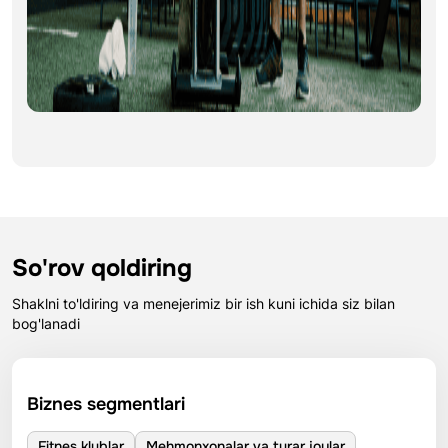
So'rov qoldiring
Shaklni to'ldiring va menejerimiz bir ish kuni ichida siz bilan
bog'lanadi
Biznes segmentlari
Fitnes klublar
Mehmonxonalar va turar joylar