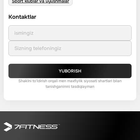
Sport klublar va uyushmalar
Kontaktlar
YUBORISH
Shaklni to'ldirish orqali men maxfiylik siyosati shartlari bilan
tanishganimni tasdiqlayman