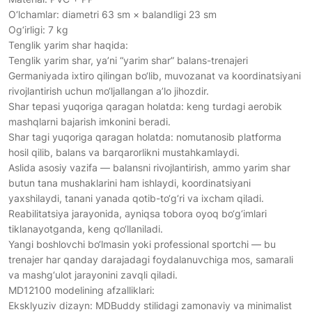
O‘lchamlar: diametri 63 sm × balandligi 23 sm
Og‘irligi: 7 kg
Tenglik yarim shar haqida:
Tenglik yarim shar, ya’ni “yarim shar” balans-trenajeri
Germaniyada ixtiro qilingan bo‘lib, muvozanat va koordinatsiyani
rivojlantirish uchun mo‘ljallangan a’lo jihozdir.
Shar tepasi yuqoriga qaragan holatda: keng turdagi aerobik
mashqlarni bajarish imkonini beradi.
Shar tagi yuqoriga qaragan holatda: nomutanosib platforma
hosil qilib, balans va barqarorlikni mustahkamlaydi.
Aslida asosiy vazifa — balansni rivojlantirish, ammo yarim shar
butun tana mushaklarini ham ishlaydi, koordinatsiyani
yaxshilaydi, tanani yanada qotib-to‘g‘ri va ixcham qiladi.
Reabilitatsiya jarayonida, ayniqsa tobora oyoq bo‘g‘imlari
tiklanayotganda, keng qo‘llaniladi.
Yangi boshlovchi bo‘lmasin yoki professional sportchi — bu
trenajer har qanday darajadagi foydalanuvchiga mos, samarali
va mashg‘ulot jarayonini zavqli qiladi.
MD12100 modelining afzalliklari:
Eksklyuziv dizayn: MDBuddy stilidagi zamonaviy va minimalist