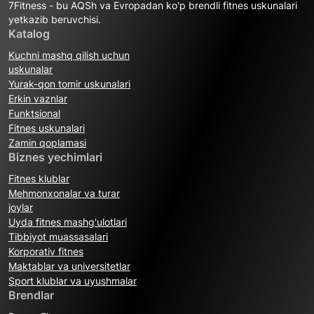
7Fitness - bu AQSh va Evropadan ko'p brendli fitnes uskunalari
yetkazib beruvchisi.
Katalog
Kuchni mashq qilish uchun
uskunalar
Yurak-qon tomir uskunalari
Erkin vaznlar
Funktsional
Fitnes uskunalari
Zamin qoplamasi
Biznes yechimlari
Fitnes klublar
Mehmonxonalar va turar
joylar
Uyda fitnes mashg'ulotlari
Tibbiyot muassasalari
Korporativ fitnes
Maktablar va universitetlar
Sport klublar va uyushmalar
Brendlar