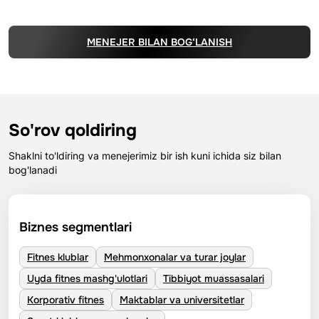
MENEJER BILAN BOG‘LANISH
So'rov qoldiring
Shaklni to'ldiring va menejerimiz bir ish kuni ichida siz bilan
bog'lanadi
Biznes segmentlari
Fitnes klublar
Mehmonxonalar va turar joylar
Uyda fitnes mashg'ulotlari
Tibbiyot muassasalari
Korporativ fitnes
Maktablar va universitetlar