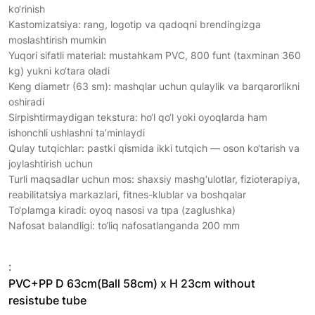
ko‘rinish
Kastomizatsiya: rang, logotip va qadoqni brendingizga
moslashtirish mumkin
Yuqori sifatli material: mustahkam PVC, 800 funt (taxminan 360
kg) yukni ko‘tara oladi
Keng diametr (63 sm): mashqlar uchun qulaylik va barqarorlikni
oshiradi
Sirpishtirmaydigan tekstura: ho‘l qo‘l yoki oyoqlarda ham
ishonchli ushlashni ta’minlaydi
Qulay tutqichlar: pastki qismida ikki tutqich — oson ko‘tarish va
joylashtirish uchun
Turli maqsadlar uchun mos: shaxsiy mashg‘ulotlar, fizioterapiya,
reabilitatsiya markazlari, fitnes-klublar va boshqalar
To‘plamga kiradi: oyoq nasosi va tıpa (zaglushka)
Nafosat balandligi: to‘liq nafosatlanganda 200 mm
:
PVC+PP D 63cm(Ball 58cm) x H 23cm without
resistube tube