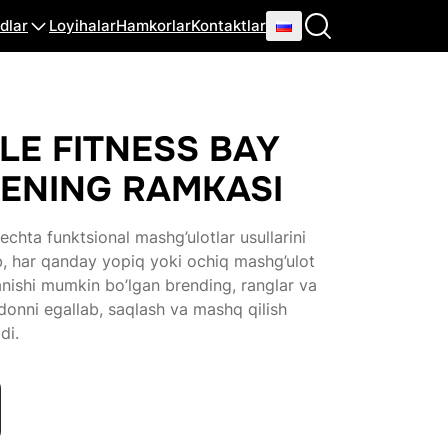
dlar
Loyihalar
Hamkorlar
Kontaktlar
LE FITNESS BAY
ENING RAMKASI
echta funktsional mashg’ulotlar usullarini
rib, har qanday yopiq yoki ochiq mashg’ulot
anishi mumkin bo’lgan brending, ranglar va
donni egallab, saqlash va mashq qilish
di.