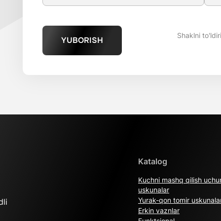
Shaklni to'ldi
YUBORISH
Katalog
Kuchni mashq qilish uchu
uskunalar
Yurak-qon tomir uskunalar
li
Erkin vaznlar
Funktsional