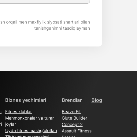
rish orqali men maxfiylik siyosati shartlari bilan
tanishganimni tasdiqlayman
Biznes yechimlari
Brendlar
Blog
n
Fitnes klublar
BeaverFit
Mehmonxonalar va turar
Glute Builder
i
joylar
Concept 2
Uyda fitnes mashg'ulotlari
Assault Fitness
Tibbiyot muassasalari