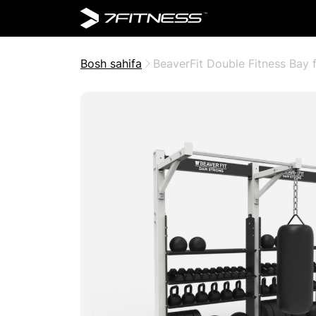
Bosh sahifa
BeaverFit Double Fitness Bay f