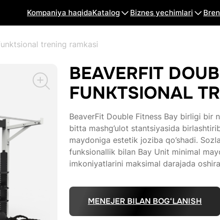
Kompaniya haqida
Katalog
Biznes yechimlari
Bren
unktsional trening ramkasi
BEAVERFIT DOUB
FUNKTSIONAL TR
BeaverFit Double Fitness Bay birligi bir n
bitta mashg’ulot stantsiyasida birlashti
maydoniga estetik joziba qo’shadi. Sozl
funksionallik bilan Bay Unit minimal may
imkoniyatlarini maksimal darajada oshira
MENEJER BILAN BOG‘LANISH