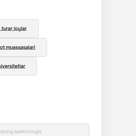
turar joylar
ot muassasalari
iversitetlar