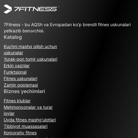
7Fitness - bu AQSh va Evropadan ko'p brendli fitnes uskunalari
yetkazib beruvchisi.
Katalog
Kuchni mashq qilish uchun
uskunalar
Yurak-qon tomir uskunalari
Erkin vaznlar
Funktsional
Fitnes uskunalari
Zamin qoplamasi
Biznes yechimlari
Fitnes klublar
Mehmonxonalar va turar
joylar
Uyda fitnes mashg'ulotlari
Tibbiyot muassasalari
Korporativ fitnes