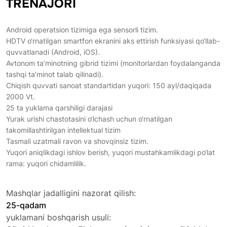
TRENAJORI
Android operatsion tizimiga ega sensorli tizim.
HDTV o‘rnatilgan smartfon ekranini aks ettirish funksiyasi qo‘llab-
quvvatlanadi (Android, iOS).
Avtonom ta’minotning gibrid tizimi (monitorlardan foydalanganda
tashqi ta’minot talab qilinadi).
Chiqish quvvati sanoat standartidan yuqori: 150 ayl/daqiqada
2000 Vt.
25 ta yuklama qarshiligi darajasi
Yurak urishi chastotasini o‘lchash uchun o‘rnatilgan
takomillashtirilgan intellektual tizim
Tasmali uzatmali ravon va shovqinsiz tizim.
Yuqori aniqlikdagi ishlov berish, yuqori mustahkamlikdagi po‘lat
rama: yuqori chidamlilik.
Mashqlar jadalligini nazorat qilish:
25-qadam
yuklamani boshqarish usuli: