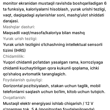
monitor ekranidan mustaqil ravishda boshqariladigan 6
ta funksiya, kaloriyalarni hisoblash, yurak urishi tezligi,
vaqt, daqiqadagi aylanishlar soni, mashg‘ulot shiddati
darajasi.
Mashqlar dasturi:
Maqsadli vaqt/masofa/kaloriya bilan mashq
Yurak urish tezligi:
Yurak urish tezligini o‘lchashning intellektual sensorli
tizimi (IHRS)
Chidamlilik:
Yuqori chidamli po‘latdan yasalgan rama, korroziyaga
chidamli kuchaytirilgan qora kukunli qoplama, ichki
qo‘shaloq avtomatik taranglagich.
Foydalanish qulayligi:
Gorizontal pozitsiyalash, stakan uchun taglik, mobil
telefonlarni saqlash uchun bo‘lim, kitob uchun tutqich.
Ovqatlanish:
Mustaqil elektr energiyasi ishlab chiqarish / 12 V
o‘zgarmas tok, 5 A (monitordan foydalanilganda)