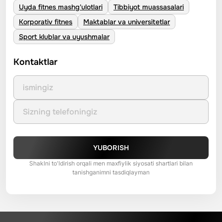
Uyda fitnes mashg'ulotlari
Tibbiyot muassasalari
Korporativ fitnes
Maktablar va universitetlar
Sport klublar va uyushmalar
Kontaktlar
YUBORISH
Shaklni to'ldirish orqali men maxfiylik siyosati shartlari bilan
tanishganimni tasdiqlayman