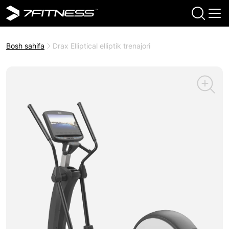
Bosh sahifa
Drax Elliptical elliptik trenajori