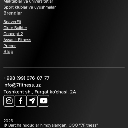
Maktablar va universitetlar
Sport klublar va uyushmalar
Brendlar
BeaverFit
Glute Builder
Concept 2
Assault Fitness
Precor
Blog
+998 (99) 076-07-77
info@7fitness.uz
Toshkent sh., Furqat ko‘chasi, 2A
2026
© Barcha huquqlar himoyalangan. OOO "7Fitness"