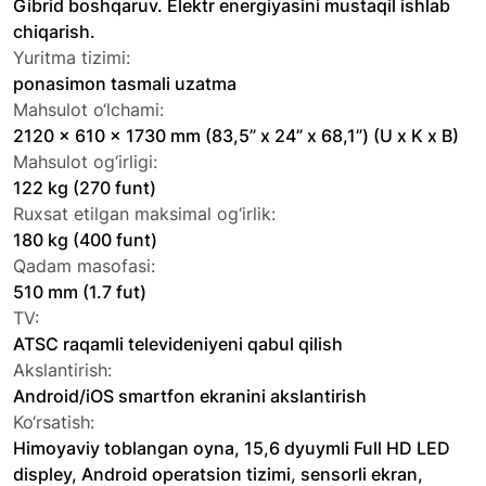
Gibrid boshqaruv. Elektr energiyasini mustaqil ishlab
chiqarish.
Yuritma tizimi:
ponasimon tasmali uzatma
Mahsulot o‘lchami:
2120 x 610 x 1730 mm (83,5” x 24” x 68,1”) (U x K x B)
Mahsulot og‘irligi:
122 kg (270 funt)
Ruxsat etilgan maksimal og‘irlik:
180 kg (400 funt)
Qadam masofasi:
510 mm (1.7 fut)
TV:
ATSC raqamli televideniyeni qabul qilish
Akslantirish:
Android/iOS smartfon ekranini akslantirish
Ko‘rsatish:
Himoyaviy toblangan oyna, 15,6 dyuymli Full HD LED
displey, Android operatsion tizimi, sensorli ekran,