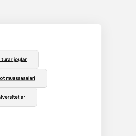
turar joylar
ot muassasalari
iversitetlar