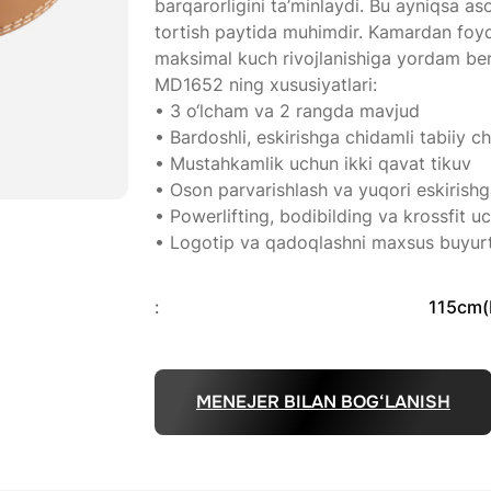
barqarorligini ta’minlaydi. Bu ayniqsa as
tortish paytida muhimdir. Kamardan foyda
maksimal kuch rivojlanishiga yordam ber
MD1652 ning xususiyatlari:
• 3 o‘lcham va 2 rangda mavjud
• Bardoshli, eskirishga chidamli tabiiy
• Mustahkamlik uchun ikki qavat tikuv
• Oson parvarishlash va yuqori eskirishg
• Powerlifting, bodibilding va krossfit 
• Logotip va qadoqlashni maxsus buyur
:
115cm(
MENEJER BILAN BOG‘LANISH