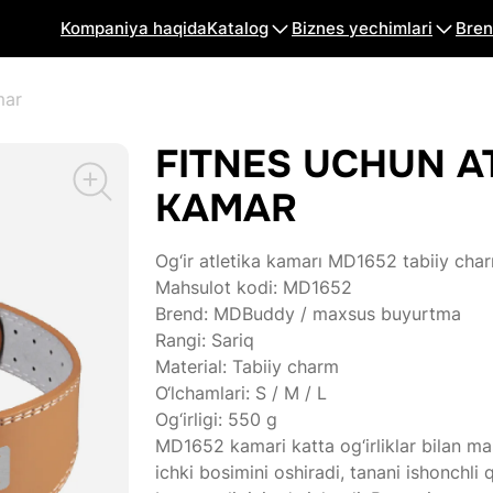
Kompaniya haqida
Katalog
Biznes yechimlari
Bren
mar
FITNES UCHUN A
KAMAR
Og‘ir atletika kamarı MD1652 tabiiy c
Mahsulot kodi: MD1652
Brend: MDBuddy / maxsus buyurtma
Rangi: Sariq
Material: Tabiiy charm
O‘lchamlari: S / M / L
Og‘irligi: 550 g
MD1652 kamari katta og‘irliklar bilan ma
ichki bosimini oshiradi, tanani ishonchli