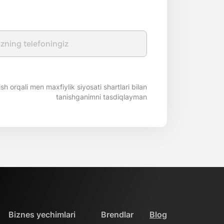
rish orqali men maxfiylik siyosati shartlari bilan
tanishganimni tasdiqlayman
Biznes yechimlari
Brendlar
Blog