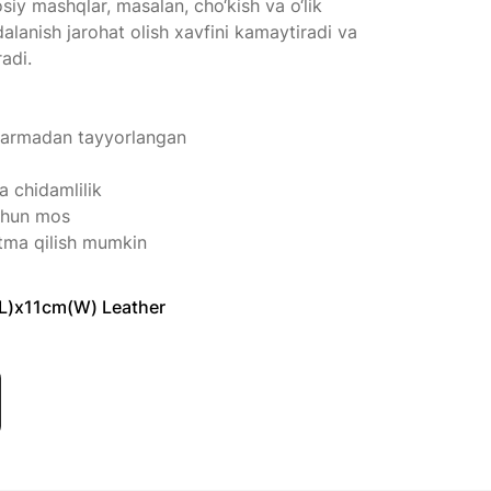
osiy mashqlar, masalan, cho‘kish va o‘lik
lanish jarohat olish xavfini kamaytiradi va
adi.
 charmadan tayyorlangan
a chidamlilik
uchun mos
tma qilish mumkin
L)x11cm(W) Leather