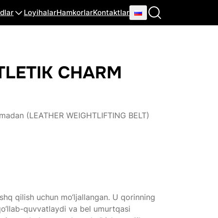
dlar
Loyihalar
Hamkorlar
Kontaktlar
TLETIK CHARM
harmadan (LEATHER WEIGHTLIFTING BELT)
shq qilish uchun mo‘ljallangan. U qorinning
 qo‘llab-quvvatlaydi va bel umurtqasi