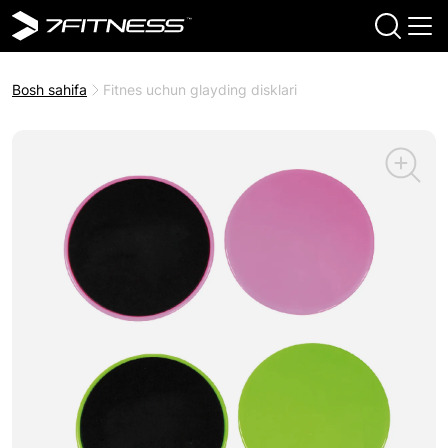
Bosh sahifa
Fitnes uchun glayding disklari