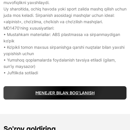
muvofiqlikni yaxshilaydi.
Uy sharoitida, ochiq havoda yoki sport zalida mashq qilish uchun
juda mos keladi. Sirpanish asosidagi mashqlar uchun ideal:
«alpinist», cho‘zilma, cho‘kish va cho‘zilish mashqlari.
MD1470’ning xususiyatlari:
• Mustahkam materiallar: ABS plastmassa va sirpanmaydigan
ko‘pik
• Ko‘pikli tomon maxsus sirpanishga qarshi nuqtalar bilan yaxshi
yopishish uchun
• Yumshoq qoplamalarda foydalanish tavsiya etiladi (gilam,
sun’iy maysazor)
• Juftlikda sotiladi
MENEJER BILAN BOG‘LANISH
So'rov qoldiring