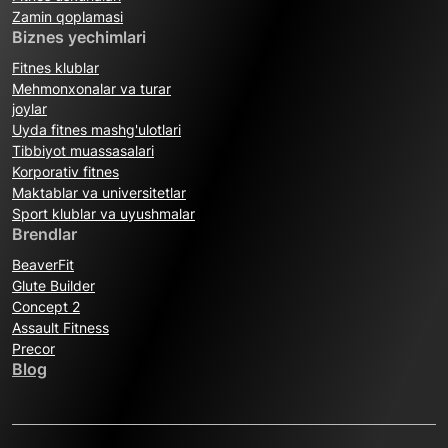
Zamin qoplamasi
Biznes yechimlari
Fitnes klublar
Mehmonxonalar va turar
joylar
Uyda fitnes mashg'ulotlari
Tibbiyot muassasalari
Korporativ fitnes
Maktablar va universitetlar
Sport klublar va uyushmalar
Brendlar
BeaverFit
Glute Builder
Concept 2
Assault Fitness
Precor
Blog