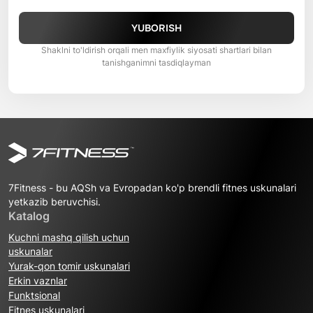
YUBORISH
Shaklni to'ldirish orqali men maxfiylik siyosati shartlari bilan
tanishganimni tasdiqlayman
7Fitness - bu AQSh va Evropadan ko'p brendli fitnes uskunalari
yetkazib beruvchisi.
Katalog
Kuchni mashq qilish uchun
uskunalar
Yurak-qon tomir uskunalari
Erkin vaznlar
Funktsional
Fitnes uskunalari