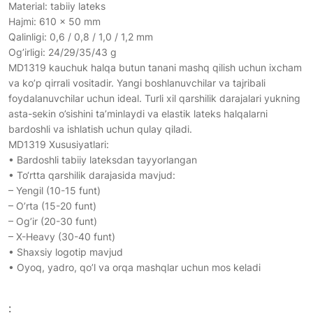
Material: tabiiy lateks
Hajmi: 610 × 50 mm
Qalinligi: 0,6 / 0,8 / 1,0 / 1,2 mm
Og’irligi: 24/29/35/43 g
MD1319 kauchuk halqa butun tanani mashq qilish uchun ixcham
va ko’p qirrali vositadir. Yangi boshlanuvchilar va tajribali
foydalanuvchilar uchun ideal. Turli xil qarshilik darajalari yukning
asta-sekin o’sishini ta’minlaydi va elastik lateks halqalarni
bardoshli va ishlatish uchun qulay qiladi.
MD1319 Xususiyatlari:
• Bardoshli tabiiy lateksdan tayyorlangan
• To‘rtta qarshilik darajasida mavjud:
– Yengil (10-15 funt)
– O’rta (15-20 funt)
– Og’ir (20-30 funt)
– X-Heavy (30-40 funt)
• Shaxsiy logotip mavjud
• Oyoq, yadro, qo’l va orqa mashqlar uchun mos keladi
: