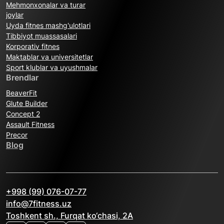
Mehmonxonalar va turar
joylar
Uyda fitnes mashg'ulotlari
Tibbiyot muassasalari
Korporativ fitnes
Maktablar va universitetlar
Sport klublar va uyushmalar
Brendlar
BeaverFit
Glute Builder
Concept 2
Assault Fitness
Precor
Blog
+998 (99) 076-07-77
info@7fitness.uz
Toshkent sh., Furqat ko‘chasi, 2A