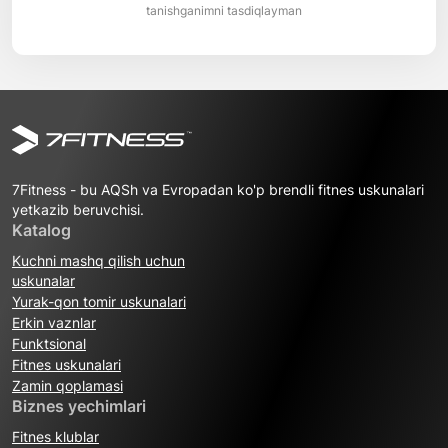
tanishganimni tasdiqlayman
7Fitness - bu AQSh va Evropadan ko'p brendli fitnes uskunalari
yetkazib beruvchisi.
Katalog
Kuchni mashq qilish uchun
uskunalar
Yurak-qon tomir uskunalari
Erkin vaznlar
Funktsional
Fitnes uskunalari
Zamin qoplamasi
Biznes yechimlari
Fitnes klublar