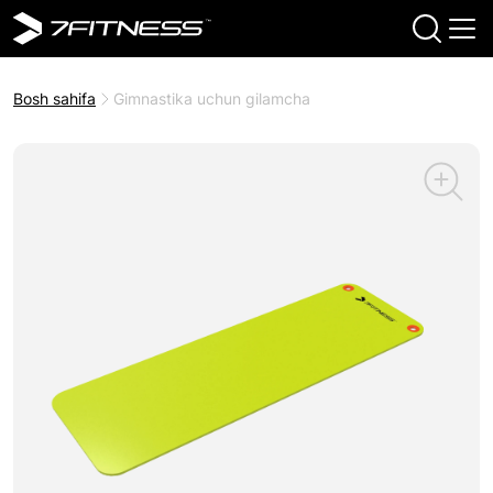
Bosh sahifa
Gimnastika uchun gilamcha