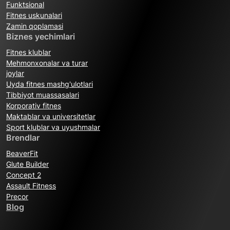
Funktsional
Fitnes uskunalari
Zamin qoplamasi
Biznes yechimlari
Fitnes klublar
Mehmonxonalar va turar
joylar
Uyda fitnes mashg'ulotlari
Tibbiyot muassasalari
Korporativ fitnes
Maktablar va universitetlar
Sport klublar va uyushmalar
Brendlar
BeaverFit
Glute Builder
Concept 2
Assault Fitness
Precor
Blog