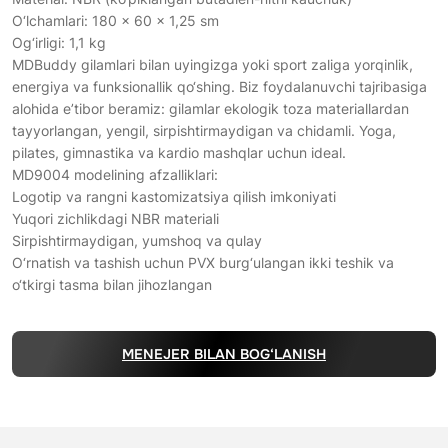
O‘lchamlari: 180 × 60 × 1,25 sm
Og‘irligi: 1,1 kg
MDBuddy gilamlari bilan uyingizga yoki sport zaliga yorqinlik,
energiya va funksionallik qo‘shing. Biz foydalanuvchi tajribasiga
alohida e’tibor beramiz: gilamlar ekologik toza materiallardan
tayyorlangan, yengil, sirpishtirmaydigan va chidamli. Yoga,
pilates, gimnastika va kardio mashqlar uchun ideal.
MD9004 modelining afzalliklari:
Logotip va rangni kastomizatsiya qilish imkoniyati
Yuqori zichlikdagi NBR materiali
Sirpishtirmaydigan, yumshoq va qulay
O‘rnatish va tashish uchun PVX burg‘ulangan ikki teshik va
o‘tkirgi tasma bilan jihozlangan
MENEJER BILAN BOG‘LANISH