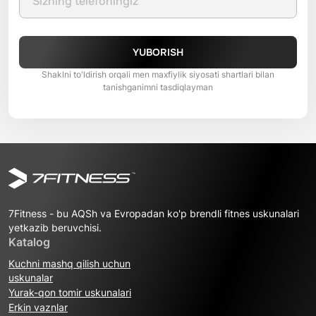
YUBORISH
Shaklni to'ldirish orqali men maxfiylik siyosati shartlari bilan
tanishganimni tasdiqlayman
7Fitness - bu AQSh va Evropadan ko'p brendli fitnes uskunalari
yetkazib beruvchisi.
Katalog
Kuchni mashq qilish uchun
uskunalar
Yurak-qon tomir uskunalari
Erkin vaznlar