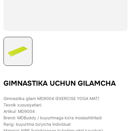
GIMNASTIKA UCHUN GILAMCHA
Gimnastika gilam MD9004 (EXERCISE YOGA MAT)
Texnik xususiyatlari:
Artikul: MD9004
Brend: MDBuddy / buyurtmaga ko‘ra moslashtiriladi
Rang: buyurtma bo‘yicha individual
Material: NBR (ko‘piklangan butadien-nitril kauchuk)