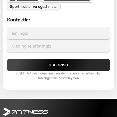
Sport klublar va uyushmalar
Kontaktlar
YUBORISH
Shaklni to'ldirish orqali men maxfiylik siyosati shartlari bilan
tanishganimni tasdiqlayman