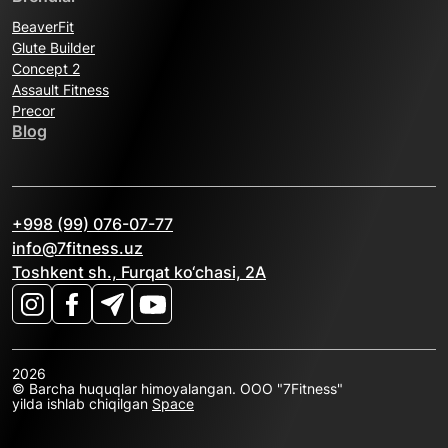
BeaverFit
Glute Builder
Concept 2
Assault Fitness
Precor
Blog
+998 (99) 076-07-77
info@7fitness.uz
Toshkent sh., Furqat ko‘chasi, 2A
2026
© Barcha huquqlar himoyalangan. OOO "7Fitness"
yilda ishlab chiqilgan
Space