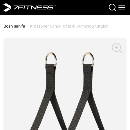
Bosh sahifa
Krossover uchun bittalik yumshoq tutqich