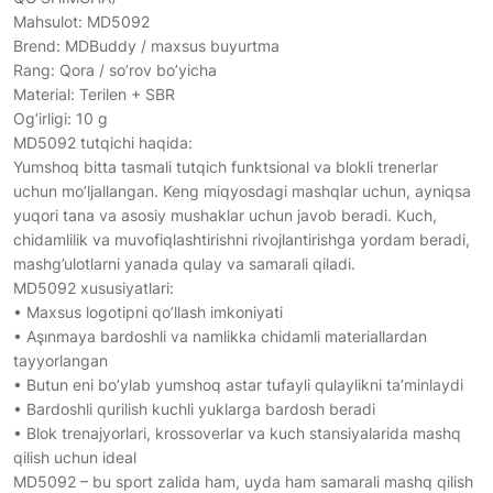
Mahsulot: MD5092
Brend: MDBuddy / maxsus buyurtma
Rang: Qora / so’rov bo’yicha
Material: Terilen + SBR
Og’irligi: 10 g
MD5092 tutqichi haqida:
Yumshoq bitta tasmali tutqich funktsional va blokli trenerlar
uchun mo’ljallangan. Keng miqyosdagi mashqlar uchun, ayniqsa
yuqori tana va asosiy mushaklar uchun javob beradi. Kuch,
chidamlilik va muvofiqlashtirishni rivojlantirishga yordam beradi,
mashg’ulotlarni yanada qulay va samarali qiladi.
MD5092 xususiyatlari:
• Maxsus logotipni qo’llash imkoniyati
• Aşınmaya bardoshli va namlikka chidamli materiallardan
tayyorlangan
• Butun eni bo’ylab yumshoq astar tufayli qulaylikni ta’minlaydi
• Bardoshli qurilish kuchli yuklarga bardosh beradi
• Blok trenajyorlari, krossoverlar va kuch stansiyalarida mashq
qilish uchun ideal
MD5092 – bu sport zalida ham, uyda ham samarali mashq qilish