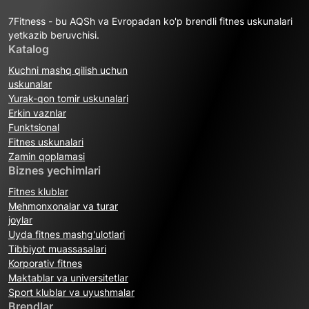
7Fitness - bu AQSh va Evropadan ko'p brendli fitnes uskunalari
yetkazib beruvchisi.
Katalog
Kuchni mashq qilish uchun
uskunalar
Yurak-qon tomir uskunalari
Erkin vaznlar
Funktsional
Fitnes uskunalari
Zamin qoplamasi
Biznes yechimlari
Fitnes klublar
Mehmonxonalar va turar
joylar
Uyda fitnes mashg'ulotlari
Tibbiyot muassasalari
Korporativ fitnes
Maktablar va universitetlar
Sport klublar va uyushmalar
Brendlar