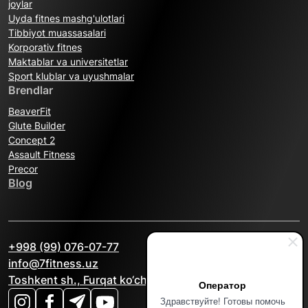
joylar
Uyda fitnes mashg'ulotlari
Tibbiyot muassasalari
Korporativ fitnes
Maktablar va universitetlar
Sport klublar va uyushmalar
Brendlar
BeaverFit
Glute Builder
Concept 2
Assault Fitness
Precor
Blog
+998 (99) 076-07-77
info@7fitness.uz
Toshkent sh., Furqat ko‘chasi, 2A
Оператор
Здравствуйте! Готовы помочь