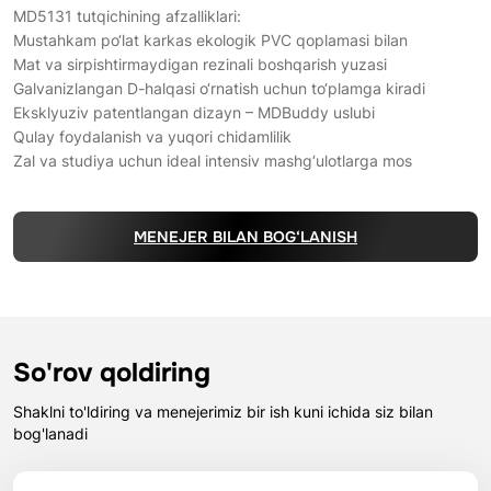
MD5131 tutqichining afzalliklari:
Mustahkam po‘lat karkas ekologik PVC qoplamasi bilan
Mat va sirpishtirmaydigan rezinali boshqarish yuzasi
Galvanizlangan D-halqasi o‘rnatish uchun to‘plamga kiradi
Eksklyuziv patentlangan dizayn – MDBuddy uslubi
Qulay foydalanish va yuqori chidamlilik
Zal va studiya uchun ideal intensiv mashg‘ulotlarga mos
MENEJER BILAN BOG‘LANISH
So'rov qoldiring
Shaklni to'ldiring va menejerimiz bir ish kuni ichida siz bilan
bog'lanadi