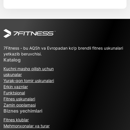
7Fitness - bu AQSh va Evropadan ko'p brendli fitnes uskunalari
yetkazib beruvchisi.
Katalog
Kuchni mashq qilish uchun
uskunalar
Yurak-qon tomir uskunalari
Erkin vaznlar
Funktsional
Fitnes uskunalari
Zamin qoplamasi
Biznes yechimlari
Fitnes klublar
Mehmonxonalar va turar