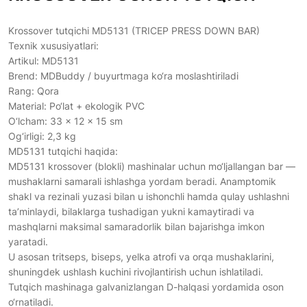
Krossover tutqichi MD5131 (TRICEP PRESS DOWN BAR)
Texnik xususiyatlari:
Artikul: MD5131
Brend: MDBuddy / buyurtmaga ko‘ra moslashtiriladi
Rang: Qora
Material: Po‘lat + ekologik PVC
O‘lcham: 33 × 12 × 15 sm
Og‘irligi: 2,3 kg
MD5131 tutqichi haqida:
MD5131 krossover (blokli) mashinalar uchun mo‘ljallangan bar —
mushaklarni samarali ishlashga yordam beradi. Anamptomik
shakl va rezinali yuzasi bilan u ishonchli hamda qulay ushlashni
ta’minlaydi, bilaklarga tushadigan yukni kamaytiradi va
mashqlarni maksimal samaradorlik bilan bajarishga imkon
yaratadi.
U asosan tritseps, biseps, yelka atrofi va orqa mushaklarini,
shuningdek ushlash kuchini rivojlantirish uchun ishlatiladi.
Tutqich mashinaga galvanizlangan D-halqasi yordamida oson
o‘rnatiladi.