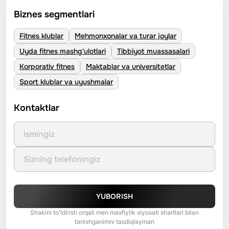
Biznes segmentlari
Fitnes klublar
Mehmonxonalar va turar joylar
Uyda fitnes mashg'ulotlari
Tibbiyot muassasalari
Korporativ fitnes
Maktablar va universitetlar
Sport klublar va uyushmalar
Kontaktlar
YUBORISH
Shaklni to'ldirish orqali men maxfiylik siyosati shartlari bilan
tanishganimni tasdiqlayman