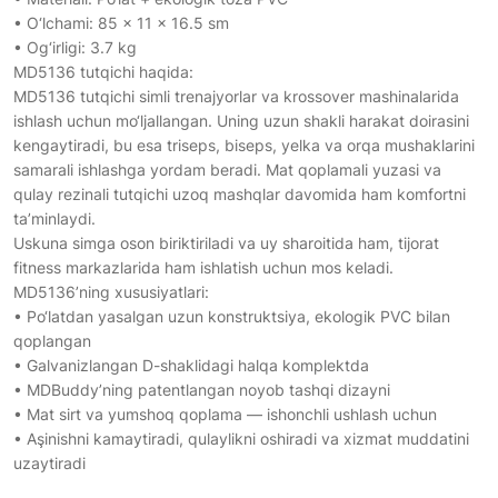
• O‘lchami: 85 × 11 × 16.5 sm
• Og‘irligi: 3.7 kg
MD5136 tutqichi haqida:
MD5136 tutqichi simli trenajyorlar va krossover mashinalarida
ishlash uchun mo‘ljallangan. Uning uzun shakli harakat doirasini
kengaytiradi, bu esa triseps, biseps, yelka va orqa mushaklarini
samarali ishlashga yordam beradi. Mat qoplamali yuzasi va
qulay rezinali tutqichi uzoq mashqlar davomida ham komfortni
ta’minlaydi.
Uskuna simga oson biriktiriladi va uy sharoitida ham, tijorat
fitness markazlarida ham ishlatish uchun mos keladi.
MD5136’ning xususiyatlari:
• Po‘latdan yasalgan uzun konstruktsiya, ekologik PVC bilan
qoplangan
• Galvanizlangan D-shaklidagi halqa komplektda
• MDBuddy’ning patentlangan noyob tashqi dizayni
• Mat sirt va yumshoq qoplama — ishonchli ushlash uchun
• Aşinishni kamaytiradi, qulaylikni oshiradi va xizmat muddatini
uzaytiradi