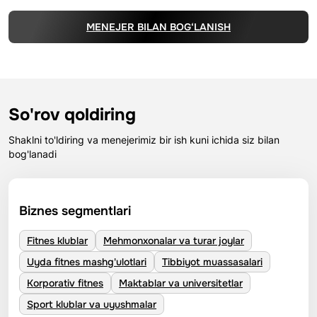
MENEJER BILAN BOG‘LANISH
So'rov qoldiring
Shaklni to'ldiring va menejerimiz bir ish kuni ichida siz bilan
bog'lanadi
Biznes segmentlari
Fitnes klublar
Mehmonxonalar va turar joylar
Uyda fitnes mashg'ulotlari
Tibbiyot muassasalari
Korporativ fitnes
Maktablar va universitetlar
Sport klublar va uyushmalar