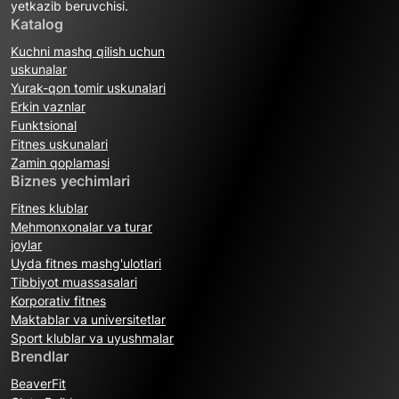
yetkazib beruvchisi.
Katalog
Kuchni mashq qilish uchun
uskunalar
Yurak-qon tomir uskunalari
Erkin vaznlar
Funktsional
Fitnes uskunalari
Zamin qoplamasi
Biznes yechimlari
Fitnes klublar
Mehmonxonalar va turar
joylar
Uyda fitnes mashg'ulotlari
Tibbiyot muassasalari
Korporativ fitnes
Maktablar va universitetlar
Sport klublar va uyushmalar
Brendlar
BeaverFit