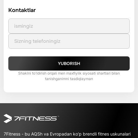
Kontaktlar
YUBORISH
Shaklni to'ldirish orqali men maxfiylik siyosati shartlari bilan
tanishganimni tasdiqlayman
7Fitness - bu AQSh va Evropadan ko'p brendli fitnes uskunalari