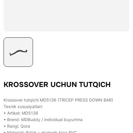
KROSSOVER UCHUN TUTQICH
Krossover tutqichi MD5136 (TRICEP PRESS DOWN BAR)
Texnik xususiyatlari:
• Artikel: MD5136
• Brend: MDBuddy / individual buyurtma
• Rangi: Qora
• Materiali: Po‘lat + ekologik toza PVC