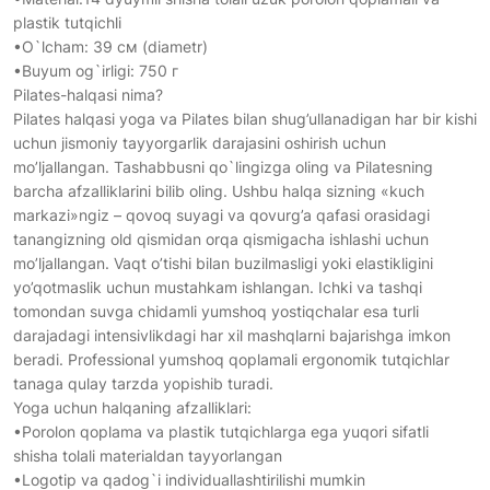
plastik tutqichli
•O`lcham: 39 см (diametr)
•Buyum og`irligi: 750 г
Pilates-halqasi nima?
Pilates halqasi yoga va Pilates bilan shug’ullanadigan har bir kishi
uchun jismoniy tayyorgarlik darajasini oshirish uchun
mo’ljallangan. Tashabbusni qo`lingizga oling va Pilatesning
barcha afzalliklarini bilib oling. Ushbu halqa sizning «kuch
markazi»ngiz – qovoq suyagi va qovurg’a qafasi orasidagi
tanangizning old qismidan orqa qismigacha ishlashi uchun
mo’ljallangan. Vaqt o’tishi bilan buzilmasligi yoki elastikligini
yo’qotmaslik uchun mustahkam ishlangan. Ichki va tashqi
tomondan suvga chidamli yumshoq yostiqchalar esa turli
darajadagi intensivlikdagi har xil mashqlarni bajarishga imkon
beradi. Professional yumshoq qoplamali ergonomik tutqichlar
tanaga qulay tarzda yopishib turadi.
Yoga uchun halqaning afzalliklari:
•Porolon qoplama va plastik tutqichlarga ega yuqori sifatli
shisha tolali materialdan tayyorlangan
•Logotip va qadog`i individuallashtirilishi mumkin