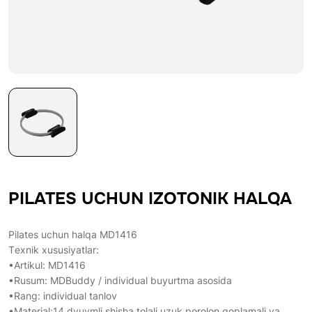
PILATES UCHUN IZOTONIK HALQA
Pilates uchun halqa MD1416
Тexnik xususiyatlar:
•Artikul: MD1416
•Rusum: MDBuddy / individual buyurtma asosida
•Rang: individual tanlov
•Material:14 dyuymli shisha tolali uzuk porolon qoplamali va