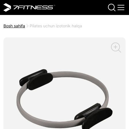
Bosh sahifa
Pilates uchun izotonik halqa