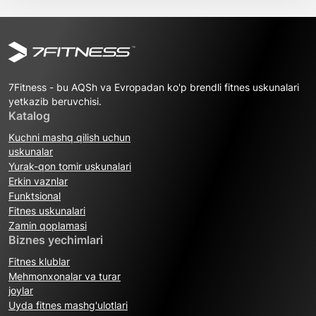
7Fitness - bu AQSh va Evropadan ko'p brendli fitnes uskunalari
yetkazib beruvchisi.
Katalog
Kuchni mashq qilish uchun
uskunalar
Yurak-qon tomir uskunalari
Erkin vaznlar
Funktsional
Fitnes uskunalari
Zamin qoplamasi
Biznes yechimlari
Fitnes klublar
Mehmonxonalar va turar
joylar
Uyda fitnes mashg'ulotlari