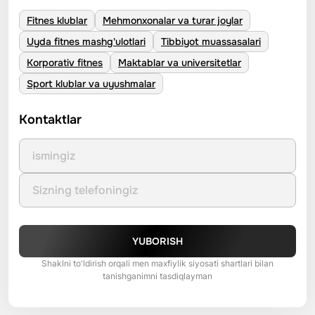
Fitnes klublar
Mehmonxonalar va turar joylar
Uyda fitnes mashg'ulotlari
Tibbiyot muassasalari
Korporativ fitnes
Maktablar va universitetlar
Sport klublar va uyushmalar
Kontaktlar
YUBORISH
Shaklni to'ldirish orqali men maxfiylik siyosati shartlari bilan
tanishganimni tasdiqlayman