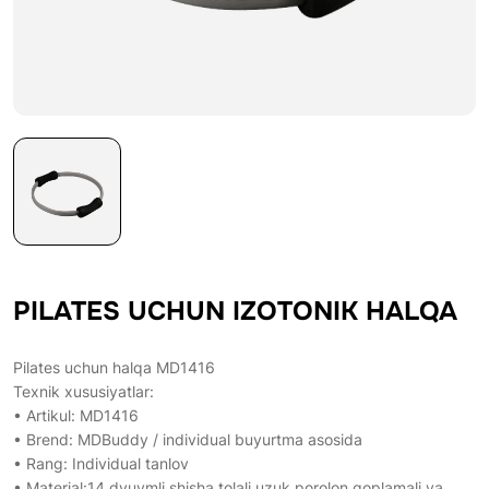
PILATES UCHUN IZOTONIK HALQA
Pilates uchun halqa MD1416
Texnik xususiyatlar:
• Artikul: MD1416
• Brend: MDBuddy / individual buyurtma asosida
• Rang: Individual tanlov
• Material:14 dyuymli shisha tolali uzuk porolon qoplamali va