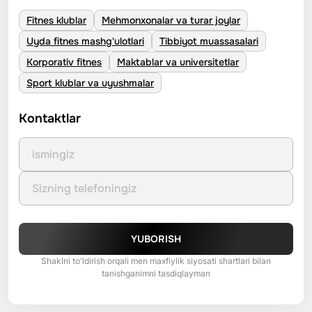
Fitnes klublar
Mehmonxonalar va turar joylar
Uyda fitnes mashg'ulotlari
Tibbiyot muassasalari
Korporativ fitnes
Maktablar va universitetlar
Sport klublar va uyushmalar
Kontaktlar
YUBORISH
Shaklni to'ldirish orqali men maxfiylik siyosati shartlari bilan
tanishganimni tasdiqlayman