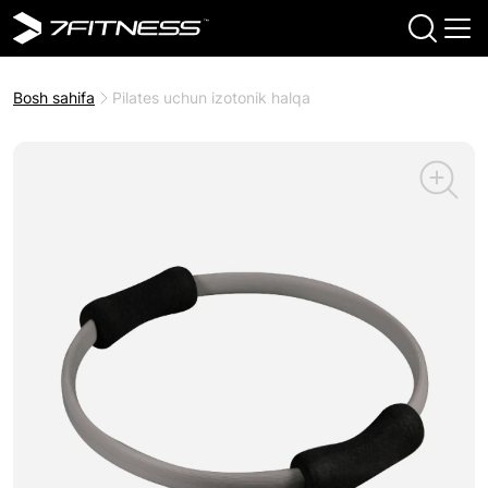
Bosh sahifa
Pilates uchun izotonik halqa