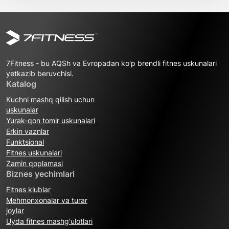
7Fitness - bu AQSh va Evropadan ko'p brendli fitnes uskunalari
yetkazib beruvchisi.
Katalog
Kuchni mashq qilish uchun
uskunalar
Yurak-qon tomir uskunalari
Erkin vaznlar
Funktsional
Fitnes uskunalari
Zamin qoplamasi
Biznes yechimlari
Fitnes klublar
Mehmonxonalar va turar
joylar
Uyda fitnes mashg'ulotlari