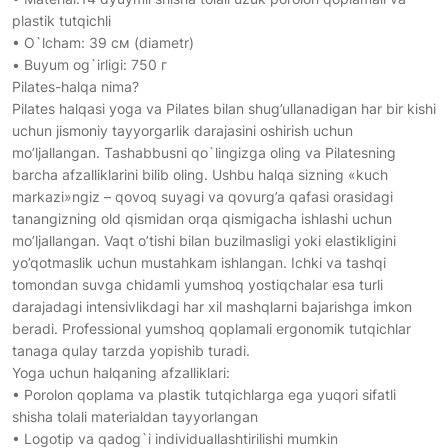
plastik tutqichli
• O`lcham: 39 см (diametr)
• Buyum og`irligi: 750 г
Pilates-halqa nima?
Pilates halqasi yoga va Pilates bilan shug’ullanadigan har bir kishi
uchun jismoniy tayyorgarlik darajasini oshirish uchun
mo’ljallangan. Tashabbusni qo`lingizga oling va Pilatesning
barcha afzalliklarini bilib oling. Ushbu halqa sizning «kuch
markazi»ngiz – qovoq suyagi va qovurg’a qafasi orasidagi
tanangizning old qismidan orqa qismigacha ishlashi uchun
mo’ljallangan. Vaqt o’tishi bilan buzilmasligi yoki elastikligini
yo’qotmaslik uchun mustahkam ishlangan. Ichki va tashqi
tomondan suvga chidamli yumshoq yostiqchalar esa turli
darajadagi intensivlikdagi har xil mashqlarni bajarishga imkon
beradi. Professional yumshoq qoplamali ergonomik tutqichlar
tanaga qulay tarzda yopishib turadi.
Yoga uchun halqaning afzalliklari:
• Porolon qoplama va plastik tutqichlarga ega yuqori sifatli
shisha tolali materialdan tayyorlangan
• Logotip va qadog`i individuallashtirilishi mumkin