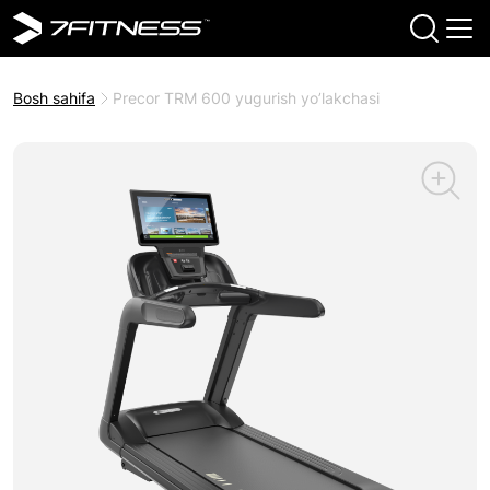
Bosh sahifa
Precor TRM 600 yugurish yo’lakchasi