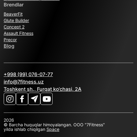
Brendlar
BeaverFit
Glute Builder
Concept 2
Assault Fitness
Precor
Blog
+998 (99) 076-07-77
info@7fitness.uz
Toshkent sh., Furqat ko‘chasi, 2A
2026
© Barcha huquqlar himoyalangan. OOO "7Fitness"
yilda ishlab chiqilgan
Space