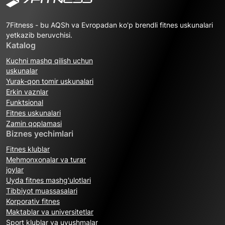
7Fitness - bu AQSh va Evropadan ko'p brendli fitnes uskunalari
yetkazib beruvchisi.
Katalog
Kuchni mashq qilish uchun
uskunalar
Yurak-qon tomir uskunalari
Erkin vaznlar
Funktsional
Fitnes uskunalari
Zamin qoplamasi
Biznes yechimlari
Fitnes klublar
Mehmonxonalar va turar
joylar
Uyda fitnes mashg'ulotlari
Tibbiyot muassasalari
Korporativ fitnes
Maktablar va universitetlar
Sport klublar va uyushmalar