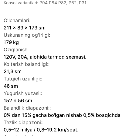
Konsol variantlari: P94 P84 P82, P62, P31
O'lchamlari:
211 x 89 x 173 sm
Uskunaning og'irligi:
179 kg
Oziqlanish:
120V, 20A, alohida tarmoq sxemasi.
Ko'tarish balandligi::
21,3 sm
Tutqich uzunligi::
46 sm
Yugurish yuzasi::
152 x 56 sm
Balandlik diapazoni::
0% dan 15% gacha bo'lgan nishab 0,5% bosqichda
Tezlik diapazoni::
0,5–12 milya / 0,8–19,2 km/soat.