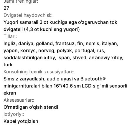
Jami treninglar:
27
Dvigatel haydovchisi::
Yuqori samarali 3 ot kuchiga ega o'zgaruvchan tok
dvigateli (4,3 ot kuchi eng yuqori)
Tillar::
Ingliz, daniya, golland, frantsuz, fin, nemis, italyan,
yapon, koreys, norveg, polyak, portugal, rus,
soddalashtirilgan xitoy, ispan, shved, an’anaviy xitoy,
turk
Konsolning texnik xususiyatlari::
Simsiz zaryadlash, audio uyasi va Bluetooth®
minigarnituralari bilan 16"/40,6 sm LCD sig'imli sensorli
ekran
Aksessuarlar::
O'rnatilgan o'qish stendi
Ixtiyoriy::
Kabel yotqizish