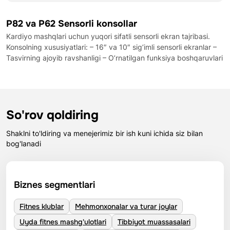
P82 va P62 Sensorli konsollar
Kardiyo mashqlari uchun yuqori sifatli sensorli ekran tajribasi.
Konsolning xususiyatlari: – 16″ va 10″ sig’imli sensorli ekranlar –
Tasvirning ajoyib ravshanligi – O’rnatilgan funksiya boshqaruvlari
So'rov qoldiring
Shaklni to'ldiring va menejerimiz bir ish kuni ichida siz bilan
bog'lanadi
Biznes segmentlari
Fitnes klublar
Mehmonxonalar va turar joylar
Uyda fitnes mashg'ulotlari
Tibbiyot muassasalari