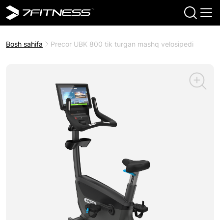
Bosh sahifa
Precor UBK 800 tik turgan mashq velosipedi