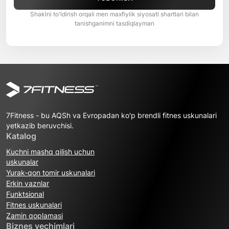
Shaklni to'ldirish orqali men maxfiylik siyosati shartlari bilan
tanishganimni tasdiqlayman
7Fitness - bu AQSh va Evropadan ko'p brendli fitnes uskunalari
yetkazib beruvchisi.
Katalog
Kuchni mashq qilish uchun
uskunalar
Yurak-qon tomir uskunalari
Erkin vaznlar
Funktsional
Fitnes uskunalari
Zamin qoplamasi
Biznes yechimlari