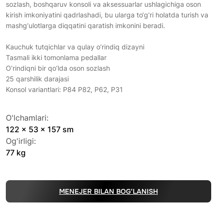
sozlash, boshqaruv konsoli va aksessuarlar ushlagichiga oson
kirish imkoniyatini qadrlashadi, bu ularga to‘g‘ri holatda turish va
mashg‘ulotlarga diqqatini qaratish imkonini beradi.
Kauchuk tutqichlar va qulay o’rindiq dizayni
Tasmali ikki tomonlama pedallar
O’rindiqni bir qo’lda oson sozlash
25 qarshilik darajasi
Konsol variantlari: P84 P82, P62, P31
O'lchamlari:
122 x 53 x 157 sm
Og'irligi:
77 kg
MENEJER BILAN BOG‘LANISH