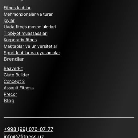
Fitnes klublar
Mehmonxonalar va turar
joylar
Uyda fitnes mashg'ulotlari
Tibbiyot muassasalari
Korporativ fitnes
Maktablar va universitetlar
Sport klublar va uyushmalar
Brendlar
BeaverFit
Glute Builder
Concept 2
Assault Fitness
Precor
Blog
+998 (99) 076-07-77
info@7fitness.uz