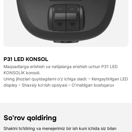
P31 LED KONSOL
Maqsadlarga erishish va natijalarga erishish uchun P31 LED
KONSOLİK konsoli.
Uning jihozlari quyidagilarni o’z ichiga oladi: – Kengaytirilgan LED
displey – Shaxsiy ko’rish opsiyasi – O’rnatilgan boshqaruv
So'rov qoldiring
Shaklni to'ldiring va menejerimiz bir ish kuni ichida siz bilan