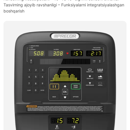
Tasvirning ajoyib ravshanligi – Funksiyalarni integratsiyalashgan
boshqarish