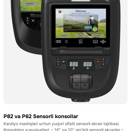
P82 va P62 Sensorli konsollar
Kardiyo mashqlari uchun yuqori sifatli sensorli ekran tajribasi.
Konsolning xususiyatlari: – 16″ va 10″ sig’imli sensorli ekranlar –