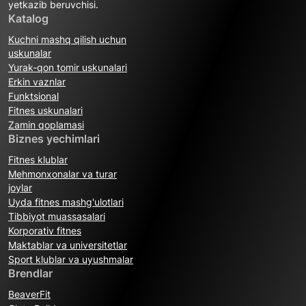
yetkazib beruvchisi.
Katalog
Kuchni mashq qilish uchun
uskunalar
Yurak-qon tomir uskunalari
Erkin vaznlar
Funktsional
Fitnes uskunalari
Zamin qoplamasi
Biznes yechimlari
Fitnes klublar
Mehmonxonalar va turar
joylar
Uyda fitnes mashg'ulotlari
Tibbiyot muassasalari
Korporativ fitnes
Maktablar va universitetlar
Sport klublar va uyushmalar
Brendlar
BeaverFit