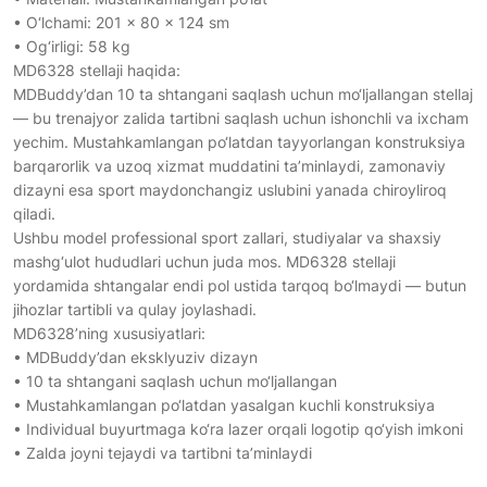
• O‘lchami: 201 × 80 × 124 sm
• Og‘irligi: 58 kg
MD6328 stellaji haqida:
MDBuddy’dan 10 ta shtangani saqlash uchun mo‘ljallangan stellaj
— bu trenajyor zalida tartibni saqlash uchun ishonchli va ixcham
yechim. Mustahkamlangan po‘latdan tayyorlangan konstruksiya
barqarorlik va uzoq xizmat muddatini ta’minlaydi, zamonaviy
dizayni esa sport maydonchangiz uslubini yanada chiroyliroq
qiladi.
Ushbu model professional sport zallari, studiyalar va shaxsiy
mashg‘ulot hududlari uchun juda mos. MD6328 stellaji
yordamida shtangalar endi pol ustida tarqoq bo‘lmaydi — butun
jihozlar tartibli va qulay joylashadi.
MD6328’ning xususiyatlari:
• MDBuddy’dan eksklyuziv dizayn
• 10 ta shtangani saqlash uchun mo‘ljallangan
• Mustahkamlangan po‘latdan yasalgan kuchli konstruksiya
• Individual buyurtmaga ko‘ra lazer orqali logotip qo‘yish imkoni
• Zalda joyni tejaydi va tartibni ta’minlaydi