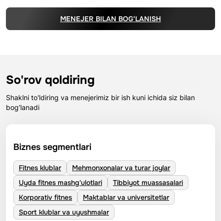
MENEJER BILAN BOG‘LANISH
So'rov qoldiring
Shaklni to'ldiring va menejerimiz bir ish kuni ichida siz bilan
bog'lanadi
Biznes segmentlari
Fitnes klublar
Mehmonxonalar va turar joylar
Uyda fitnes mashg'ulotlari
Tibbiyot muassasalari
Korporativ fitnes
Maktablar va universitetlar
Sport klublar va uyushmalar