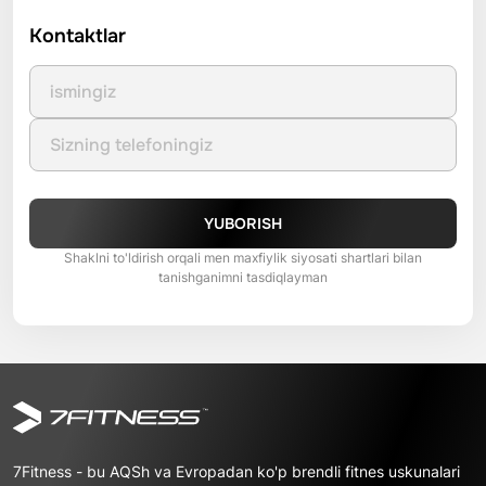
Kontaktlar
YUBORISH
Shaklni to'ldirish orqali men maxfiylik siyosati shartlari bilan
tanishganimni tasdiqlayman
7Fitness - bu AQSh va Evropadan ko'p brendli fitnes uskunalari