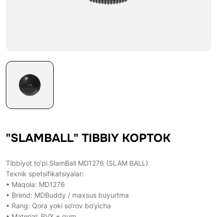
"SLAMBALL" TIBBIY KOPTOK
Tibbiyot to’pi SlamBall MD1276 (SLAM BALL)
Texnik spetsifikatsiyalar:
• Maqola: MD1276
• Brend: MDBuddy / maxsus buyurtma
• Rang: Qora yoki so‘rov bo‘yicha
• Material: PVX + qum