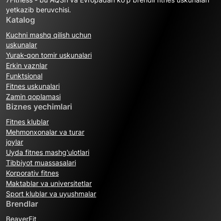
yetkazib beruvchisi.
Katalog
Kuchni mashq qilish uchun
uskunalar
Yurak-qon tomir uskunalari
Erkin vaznlar
Funktsional
Fitnes uskunalari
Zamin qoplamasi
Biznes yechimlari
Fitnes klublar
Mehmonxonalar va turar
joylar
Uyda fitnes mashg'ulotlari
Tibbiyot muassasalari
Korporativ fitnes
Maktablar va universitetlar
Sport klublar va uyushmalar
Brendlar
BeaverFit