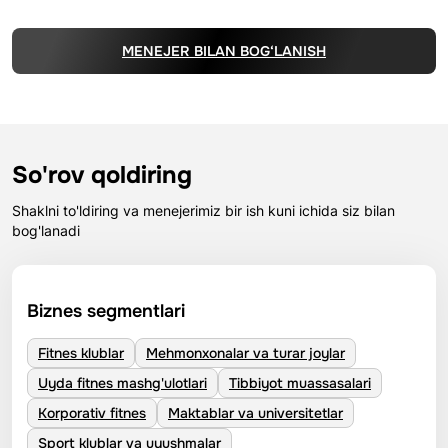
MENEJER BILAN BOG‘LANISH
So'rov qoldiring
Shaklni to'ldiring va menejerimiz bir ish kuni ichida siz bilan
bog'lanadi
Biznes segmentlari
Fitnes klublar
Mehmonxonalar va turar joylar
Uyda fitnes mashg'ulotlari
Tibbiyot muassasalari
Korporativ fitnes
Maktablar va universitetlar
Sport klublar va uyushmalar