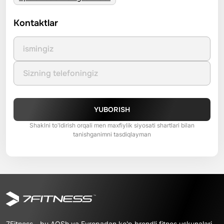
Kontaktlar
YUBORISH
Shaklni to'ldirish orqali men maxfiylik siyosati shartlari bilan
tanishganimni tasdiqlayman
7Fitness - bu AQSh va Evropadan ko'p brendli fitnes uskunalari