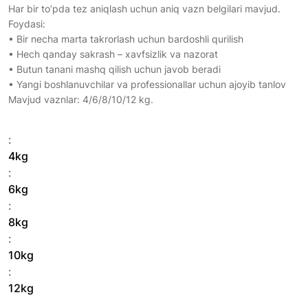
Har bir to’pda tez aniqlash uchun aniq vazn belgilari mavjud.
Foydasi:
• Bir necha marta takrorlash uchun bardoshli qurilish
• Hech qanday sakrash – xavfsizlik va nazorat
• Butun tanani mashq qilish uchun javob beradi
• Yangi boshlanuvchilar va professionallar uchun ajoyib tanlov
Mavjud vaznlar: 4/6/8/10/12 kg.
:
4kg
:
6kg
:
8kg
:
10kg
:
12kg