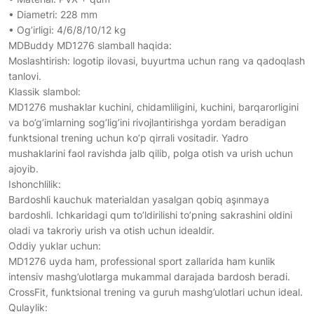
• Diametri: 228 mm
• Og’irligi: 4/6/8/10/12 kg
MDBuddy MD1276 slamball haqida:
Moslashtirish: logotip ilovasi, buyurtma uchun rang va qadoqlash
tanlovi.
Klassik slambol:
MD1276 mushaklar kuchini, chidamliligini, kuchini, barqarorligini
va bo’g’imlarning sog’lig’ini rivojlantirishga yordam beradigan
funktsional trening uchun ko’p qirrali vositadir. Yadro
mushaklarini faol ravishda jalb qilib, polga otish va urish uchun
ajoyib.
Ishonchlilik:
Bardoshli kauchuk materialdan yasalgan qobiq aşınmaya
bardoshli. Ichkaridagi qum to’ldirilishi to’pning sakrashini oldini
oladi va takroriy urish va otish uchun idealdir.
Oddiy yuklar uchun:
MD1276 uyda ham, professional sport zallarida ham kunlik
intensiv mashg’ulotlarga mukammal darajada bardosh beradi.
CrossFit, funktsional trening va guruh mashg’ulotlari uchun ideal.
Qulaylik: