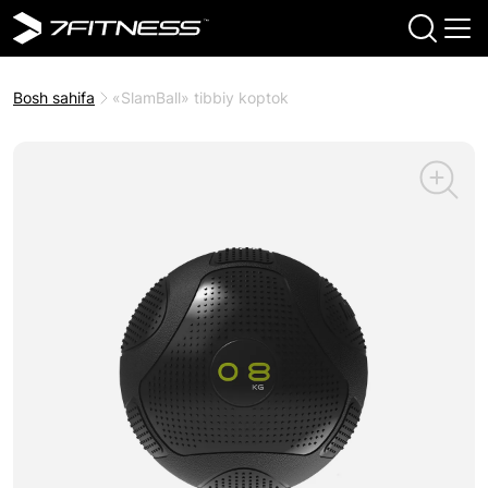
Bosh sahifa
«SlamBall» tibbiy koptok