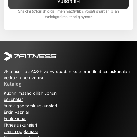
YUBORISH
Shaklni to'ldirish orqali men maxfiylik siyosati shartlari bilan
tanishganimni tasdiqlayman
7Fitness - bu AQSh va Evropadan ko'p brendli fitnes uskunalari
yetkazib beruvchisi.
Katalog
Kuchni mashq qilish uchun
uskunalar
Yurak-qon tomir uskunalari
Erkin vaznlar
Funktsional
Fitnes uskunalari
Zamin qoplamasi