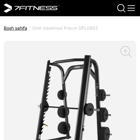
Bosh sahifa
Smit mashinasi Precor DPL0802