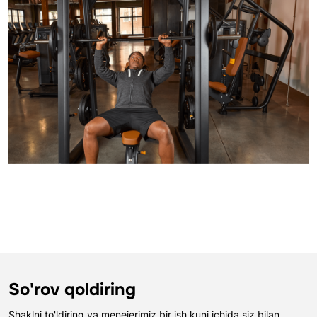
So'rov qoldiring
Shaklni to'ldiring va menejerimiz bir ish kuni ichida siz bilan