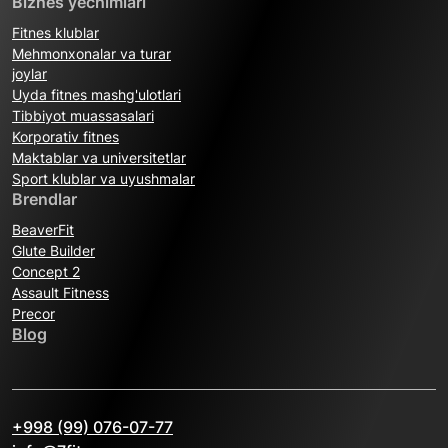
Biznes yechimlari
Fitnes klublar
Mehmonxonalar va turar
joylar
Uyda fitnes mashg'ulotlari
Tibbiyot muassasalari
Korporativ fitnes
Maktablar va universitetlar
Sport klublar va uyushmalar
Brendlar
BeaverFit
Glute Builder
Concept 2
Assault Fitness
Precor
Blog
+998 (99) 076-07-77