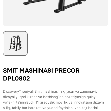
SMIT MASHINASI PRECOR
DPL0802
Discovery™ seriyali Smit mashinasining jasur va zamonaviy
dizayni yuqori klirens va boshlang’ich pozitsiyasiga qulay
yo’lakni ta’minlaydi. 11 graduslik moyillik va innovatsion dizayn
silliq, tabiiy bar harakati va yuqori foydalanuvchi tajribasini