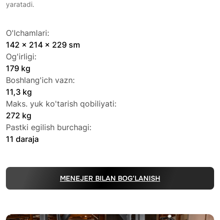
yaratadi.
O'lchamlari:
142 x 214 x 229 sm
Og'irligi:
179 kg
Boshlang'ich vazn:
11,3 kg
Maks. yuk ko'tarish qobiliyati:
272 kg
Pastki egilish burchagi:
11 daraja
MENEJER BILAN BOG‘LANISH