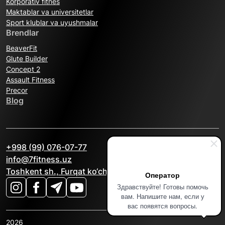
Korporativ fitnes
Maktablar va universitetlar
Sport klublar va uyushmalar
Brendlar
BeaverFit
Glute Builder
Concept 2
Assault Fitness
Precor
Blog
+998 (99) 076-07-77
info@7fitness.uz
Toshkent sh., Furqat ko‘chasi, 2A
Оператор
Здравствуйте! Готовы помочь
вам. Напишите нам, если у
вас появятся вопросы.
2026