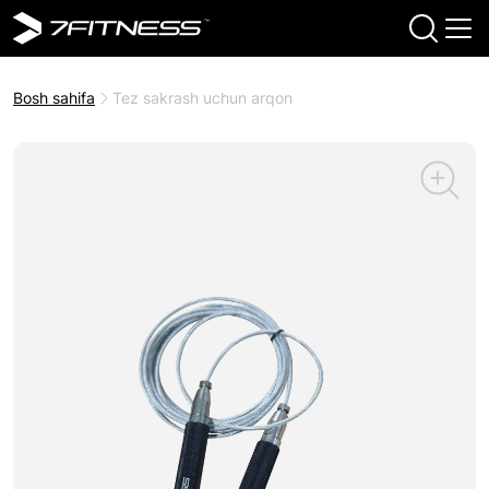
Bosh sahifa
Tez sakrash uchun arqon