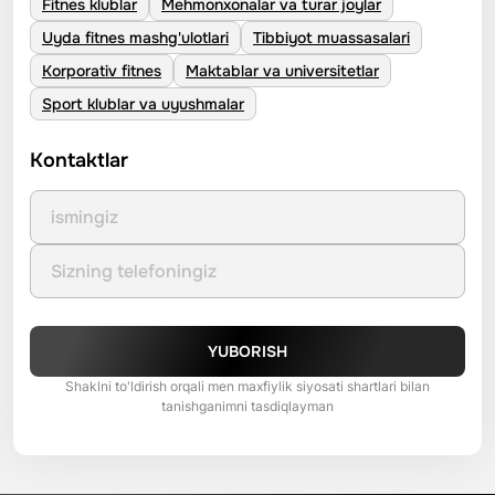
Fitnes klublar
Mehmonxonalar va turar joylar
Uyda fitnes mashg'ulotlari
Tibbiyot muassasalari
Korporativ fitnes
Maktablar va universitetlar
Sport klublar va uyushmalar
Kontaktlar
YUBORISH
Shaklni to'ldirish orqali men maxfiylik siyosati shartlari bilan
tanishganimni tasdiqlayman