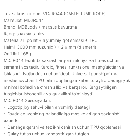
Tez sakrash arqoni MDJR044 (CABLE JUMP ROPE)
Mahsulot: MDJR044
Brend: MDBuddy / maxsus buyurtma
Rang: shaxsiy tanlov
Materiallar: po’lat + alyuminiy qotishmasi + TPU
Hajmi: 3000 mm (uzunligi) × 2,6 mm (diametri)
Og’irligi: 165g
MDJR044 tezlikda sakrash arqoni kaloriya va fitnes uchun
samarali vositadir. Kardio, fitnes, funktsional mashg’ulotlar va
ishlashni rivojlantirish uchun ideal. Universal podshipnik va
moslashuvchan TPU bilan qoplangan kabel tufayli orqadagi yuk
minimal bo’ladi va o’rash silliq va barqaror. Kengaytirilgan
tutqichlar ishonchlilik va qulaylikni ta’minlaydi.
MDJR044 Xususiyatlari:
• Logotip joylashuvi bilan alyuminiy dastagi
• Foydalanuvchining balandligiga mos keladigan sozlanishi
uzunlik
• Qarishga qarshi va tezlikni oshirish uchun TPU qoplamasi
• Qulay tutish uchun kengaytirilgan tutqich