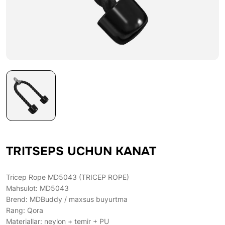
TRITSEPS UCHUN KANAT
Tricep Rope MD5043 (TRICEP ROPE)
Mahsulot: MD5043
Brend: MDBuddy / maxsus buyurtma
Rang: Qora
Materiallar: neylon + temir + PU