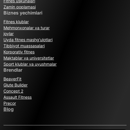
Fitnes uskunalari
Zamin qoplamasi
Biznes yechimlari
Fitnes klublar
Mehmonxonalar va turar
joylar
Uyda fitnes mashg'ulotlari
Tibbiyot muassasalari
Korporativ fitnes
Maktablar va universitetlar
Sport klublar va uyushmalar
Brendlar
BeaverFit
Glute Builder
Concept 2
Assault Fitness
Precor
Blog