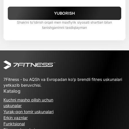
YUBORISH
Shaklni to'ldirish orqali men maxfiylik siyosati shartlari bilan
tanishganimni tasdiqlayman
7Fitness - bu AQSh va Evropadan ko'p brendli fitnes uskunalari
yetkazib beruvchisi.
Katalog
Kuchni mashq qilish uchun
uskunalar
Yurak-qon tomir uskunalari
Erkin vaznlar
Funktsional