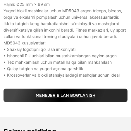
Hajmi: Ø25 mm × 69 sm
Yuqori blokli mashinalar uchun MD5043 arqon triceps, biceps,
orqa va elkalarni pompalash uchun universal aksessuarlardir.
Ikkita tutqich keng harakatlanishni ta’minlaydi va mashqlarni
diversifikatsiya qilish imkonini beradi. Fitnes markazlari, uy sport
zallari va funktsional trening studiyalari uchun javob beradi.
MD5043 xususiyatlari:
• Shaxsiy logotipni qo’llash imkoniyati
• Ishonchli PU uchlari bilan mustahkamlangan neylon arqon
• Tez mahkamlash uchun metall halqa bilan mahkamlash
• Qulay tutqich va yuqori aşınma qarshilik
• Krossoverlar va blokli stansiyalardagi mashqlar uchun ideal
MENEJER BILAN BOG‘LANISH