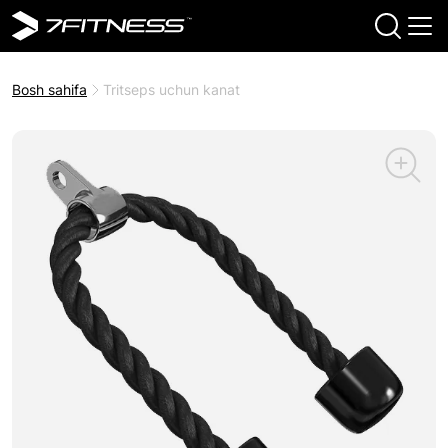
Bosh sahifa
Tritseps uchun kanat