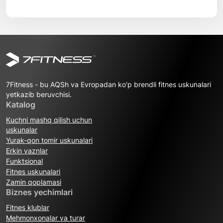
7Fitness - bu AQSh va Evropadan ko'p brendli fitnes uskunalari
yetkazib beruvchisi.
Katalog
Kuchni mashq qilish uchun
uskunalar
Yurak-qon tomir uskunalari
Erkin vaznlar
Funktsional
Fitnes uskunalari
Zamin qoplamasi
Biznes yechimlari
Fitnes klublar
Mehmonxonalar va turar