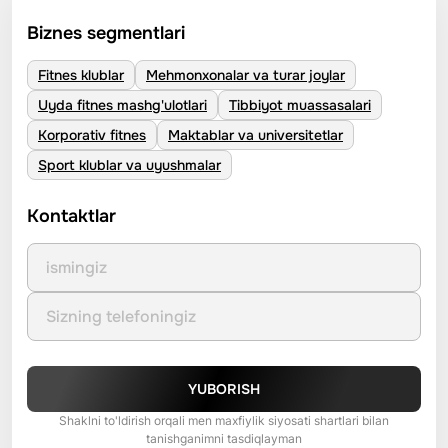
Biznes segmentlari
Fitnes klublar
Mehmonxonalar va turar joylar
Uyda fitnes mashg'ulotlari
Tibbiyot muassasalari
Korporativ fitnes
Maktablar va universitetlar
Sport klublar va uyushmalar
Kontaktlar
YUBORISH
Shaklni to'ldirish orqali men maxfiylik siyosati shartlari bilan
tanishganimni tasdiqlayman