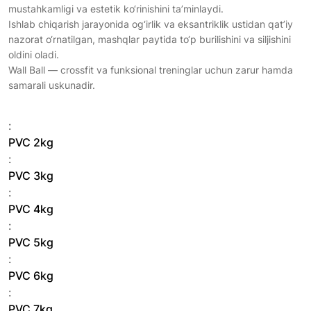
mustahkamligi va estetik ko‘rinishini ta’minlaydi.
Ishlab chiqarish jarayonida og‘irlik va eksantriklik ustidan qat’iy
nazorat o‘rnatilgan, mashqlar paytida to‘p burilishini va siljishini
oldini oladi.
Wall Ball — crossfit va funksional treninglar uchun zarur hamda
samarali uskunadir.
:
PVC 2kg
:
PVC 3kg
:
PVC 4kg
:
PVC 5kg
:
PVC 6kg
:
PVC 7kg