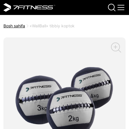
Bosh sahifa
«WallBall» tibbiy koptok