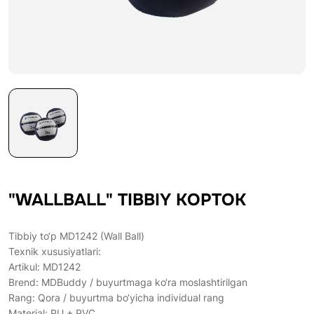
"WALLBALL" TIBBIY KOPTOK
Tibbiy to‘p MD1242 (Wall Ball)
Texnik xususiyatlari:
Artikul: MD1242
Brend: MDBuddy / buyurtmaga ko‘ra moslashtirilgan
Rang: Qora / buyurtma bo‘yicha individual rang
Material: PU + PVC