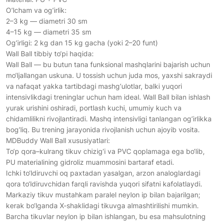
O‘lcham va og‘irlik:
2–3 kg — diametri 30 sm
4–15 kg — diametri 35 sm
Og‘irligi: 2 kg dan 15 kg gacha (yoki 2–20 funt)
Wall Ball tibbiy to‘pi haqida:
Wall Ball — bu butun tana funksional mashqlarini bajarish uchun
mo‘ljallangan uskuna. U tossish uchun juda mos, yaxshi sakraydi
va nafaqat yakka tartibdagi mashg‘ulotlar, balki yuqori
intensivlikdagi treninglar uchun ham ideal. Wall Ball bilan ishlash
yurak urishini oshiradi, portlash kuchi, umumiy kuch va
chidamlilikni rivojlantiradi. Mashq intensivligi tanlangan og‘irlikka
bog‘liq. Bu trening jarayonida rivojlanish uchun ajoyib vosita.
MDBuddy Wall Ball xususiyatlari:
To‘p qora–kulrang tikuv chizig‘i va PVC qoplamaga ega bo‘lib,
PU materialining gidroliz muammosini bartaraf etadi.
Ichki to‘ldiruvchi oq paxtadan yasalgan, arzon analoglardagi
qora to‘ldiruvchidan farqli ravishda yuqori sifatni kafolatlaydi.
Markaziy tikuv mustahkam paralel neylon ip bilan bajarilgan;
kerak bo‘lganda X-shaklidagi tikuvga almashtirilishi mumkin.
Barcha tikuvlar neylon ip bilan ishlangan, bu esa mahsulotning