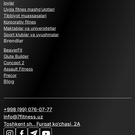
joylar
Uyda fitnes mashg'ulotlari
Tibbiyot muassasalari
Korporativ fitnes
Maktablar va universitetlar
Sport klublar va uyushmalar
Brendlar
BeaverFit
Glute Builder
Concept 2
Assault Fitness
Precor
Blog
+998 (99) 076-07-77
info@7fitness.uz
Toshkent sh., Furqat ko‘chasi, 2A