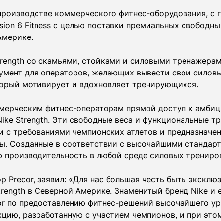
 производстве коммерческого фитнес-оборудования, с 
ion 6 Fitness с целью поставки премиальных свободны
Америке.
trength со скамьями, стойками и силовыми тренажерам
умент для операторов, желающих вывести свои
силов
торый мотивирует и вдохновляет тренирующихся.
мерческим фитнес-операторам прямой доступ к амбиц
в Nike Strength. Эти свободные веса и функциональные
и с требованиями чемпионских атлетов и предназначен
еды. Созданные в соответствии с высочайшими стандар
 производительность в любой среде силовых трениро
ор Precor, заявил: «Для нас большая честь быть экск
rength в Северной Америке. Знаменитый бренд Nike и 
r по предоставлению фитнес-решений высочайшего уро
цию, разработанную с участием чемпионов, и при эт