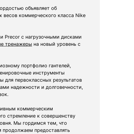
гордостью объявляет об
х весов коммерческого класса Nike
и Precor с нагрузочными дисками
ые тренажеры
на новый уровень с
иозному портфолио гантелей,
 тренировочные инструменты
ы для первоклассных результатов
тами надежности и долговечности,
вок.
люзивным коммерческим
его стремление к совершенству
вня. Мы гордимся тем, что
ом продолжаем предоставлять