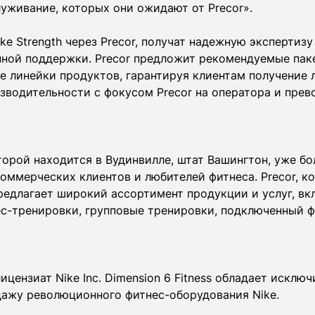
уживание, которых они ожидают от Precor».
ke Strength через Precor, получат надежную экспертизу
ной поддержки. Precor предложит рекомендуемые пакет
 линейки продуктов, гарантируя клиентам получение л
зводительности с фокусом Precor на оператора и прев
торой находится в Вудинвилле, штат Вашингтон, уже бо
коммерческих клиентов и любителей фитнеса. Precor, к
предлагает широкий ассортимент продукции и услуг, в
с-тренировки, групповые тренировки, подключенный ф
ицензиат Nike Inc. Dimension 6 Fitness обладает искл
дажу революционного фитнес-оборудования Nike.