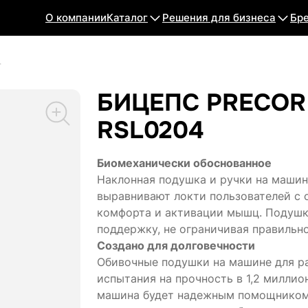
О компании
Каталог
Решения для бизнеса
Бр
4
БИЦЕПС PRECOR
RSL0204
Биомеханически обоснованное
Наклонная подушка и ручки на машине
выравнивают локти пользователей с
комфорта и активации мышц. Подушк
поддержку, не ограничивая правильн
Создано для долговечности
Обивочные подушки на машине для ра
испытания на прочность в 1,2 миллион
машина будет надежным помощником 