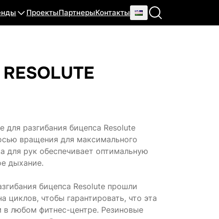
енды
Проекты
Партнеры
Контакты
 RESOLUTE
 для разгибания бицепса Resolute
 осью вращения для максимального
а для рук обеспечивает оптимальную
ое дыхание.
згибания бицепса Resolute прошли
а циклов, чтобы гарантировать, что эта
в любом фитнес-центре. Резиновые