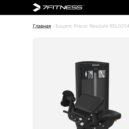
Главная
Бицепс Precor Resolute RSL020