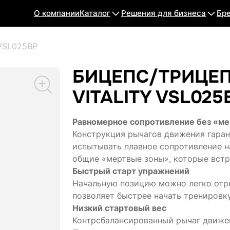
О компании
Каталог
Решения для бизнеса
Бр
 VSL025BP
БИЦЕПС/ТРИЦЕП
VITALITY VSL025
Равномерное сопротивление без «ме
Конструкция рычагов движения гаран
испытывать плавное сопротивление н
общие «мертвые зоны», которые встр
Быстрый старт упражнений
Начальную позицию можно легко отре
позволяет быстрее начать тренировку
Низкий стартовый вес
Контрсбалансированный рычаг движен