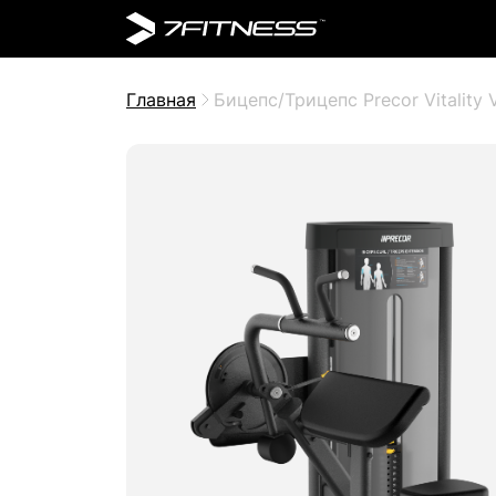
Главная
Бицепс/Трицепс Precor Vitality