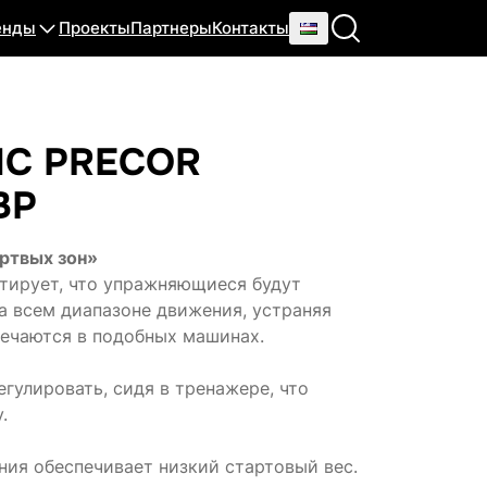
енды
Проекты
Партнеры
Контакты
С PRECOR
BP
ртвых зон»
тирует, что упражняющиеся будут
а всем диапазоне движения, устраняя
ечаются в подобных машинах.
гулировать, сидя в тренажере, что
.
ия обеспечивает низкий стартовый вес.