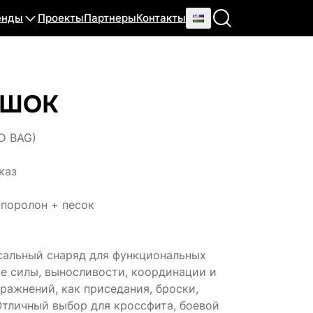
енды
Проекты
Партнеры
Контакты
ЕШОК
D BAG)
каз
поролон + песок
альный снаряд для функциональных
ие силы, выносливости, координации и
ражнений, как приседания, броски,
Отличный выбор для кроссфита, боевой