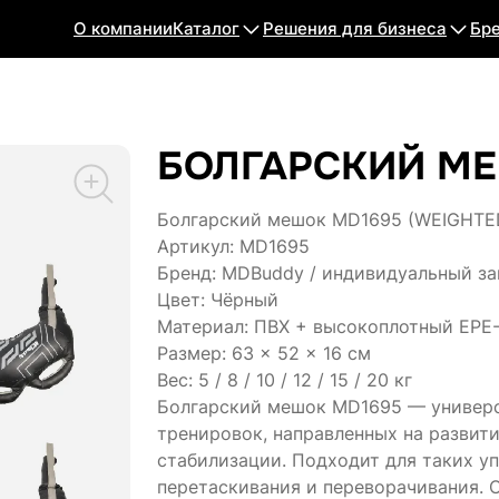
О компании
Каталог
Решения для бизнеса
Бр
БОЛГАРСКИЙ М
Болгарский мешок MD1695 (WEIGHTE
Артикул: MD1695
Бренд: MDBuddy / индивидуальный за
Цвет: Чёрный
Материал: ПВХ + высокоплотный EPE-
Размер: 63 × 52 × 16 см
Вес: 5 / 8 / 10 / 12 / 15 / 20 кг
Болгарский мешок MD1695 — универс
тренировок, направленных на развит
стабилизации. Подходит для таких уп
перетаскивания и переворачивания. 