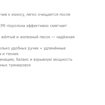
чив к износу, легко очищается после
EPE-поролона эффективно смягчает
я жёлтый и железный песок — надёжная
олько удобных ручек + удлинённые
а и техник
динацию, баланс и взрывную мощность
ичных тренировок