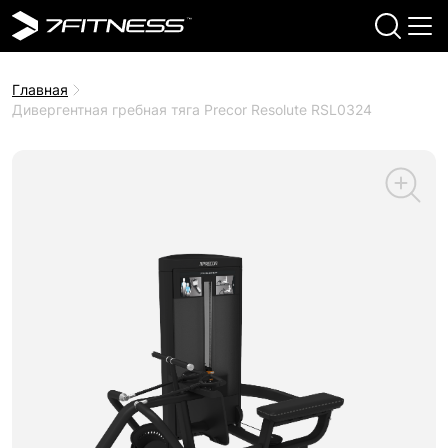
Главная
Дивергентная гребная тяга Precor Resolute RSL0324