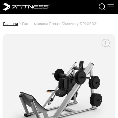
Главная
Гак — машина Precor Discovery DPL0603