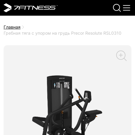
Главная
Гребная тяга с упором на грудь Precor Resolute RSL0310