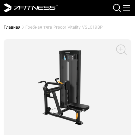
Главная
Гребная тяга Precor Vitality VSL019BP