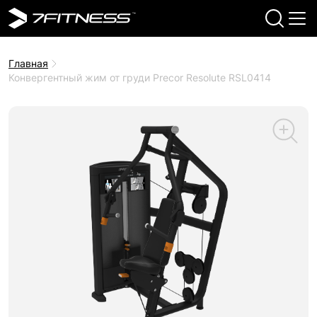
Главная
Конвергентный жим от груди Precor Resolute RSL0414