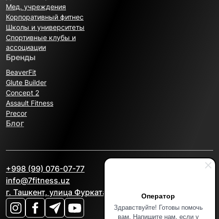
Мед. учреждения
Корпоративный фитнес
Школы и университеты
Спортивные клубы и
ассоциации
Бренды
BeaverFit
Glute Builder
Concept 2
Assault Fitness
Precor
Блог
+998 (99) 076-07-77
info@7fitness.uz
г. Ташкент, улица Фурката, 2А
Оператор
Здравствуйте! Готовы помочь
вам. Напишите нам, если у